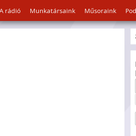
a
A rádió
Munkatársaink
Műsoraink
Pod
t
hez
éséhez.