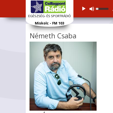
Audiolejátszó
Használj
a
EGÉSZSÉG- ÉS SPORTRÁDIÓ
Fel/Le
Ugrás
Miskolc - FM 103
nyíl
a
gomboka
tartalomra
Németh Csaba
a
hangerő
növelésé
vagy
csökkent