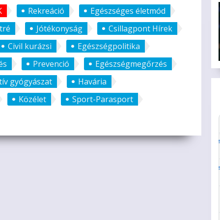
K
Rekreáció
Egészséges életmód
tré
Jótékonyság
Csillagpont Hírek
Civil kurázsi
Egészségpolitika
és
Prevenció
Egészségmegőrzés
tív gyógyászat
Havária
Közélet
Sport-Parasport