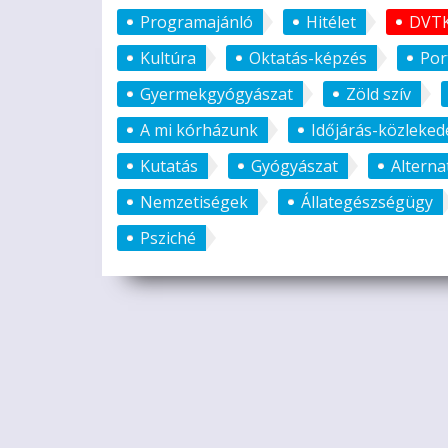
Programajánló
Hitélet
DVT
Kultúra
Oktatás-képzés
Por
Gyermekgyógyászat
Zöld szív
A mi kórházunk
Időjárás-közleked
Kutatás
Gyógyászat
Alterna
Nemzetiségek
Állategészségügy
Psziché