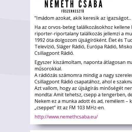
"Imádom azokat, akik keresik az igazságot...
Ha az orvos-beteg találkozásokhoz kellene
riporter-riportalany találkozás jellemzi a m
1992 óta dolgozom újságíróként. Élet és 
Televízió, Sláger Rádió, Európa Rádió, Misk
Csillagpont Rádió.
Egyszer kiszámoltam, naponta átlagosan másf
műsorokkal.
A rádiózás számomra mindig a nagy szerele
Csillagpont Rádió csapatához, ahol e szakma
Azt vallom, hogy az újságírás minőségét nem
mondta: Amit tehetsz, csepp a tengerben, de
Nekem ez a munka adott és ad, remélem – k
„cseppet” itt az FM 103 MHz-en.
http://www.nemethcsaba.eu/