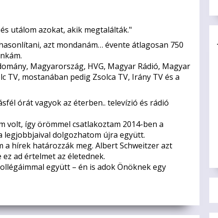
 és utálom azokat, akik megtalálták."
 hasonlítani, azt mondanám… évente átlagosan 750
unkám.
Tudomány, Magyarország, HVG, Magyar Rádió, Magyar
olc TV, mostanában pedig Zsolca TV, Irány TV és a
él órát vagyok az éterben.. televízió és rádió
m volt, így örömmel csatlakoztam 2014-ben a
 legjobbjaival dolgozhatom újra együtt.
 a hírek határozzák meg. Albert Schweitzer azt
 ez ad értelmet az életednek.
ollégáimmal együtt – én is adok Önöknek egy