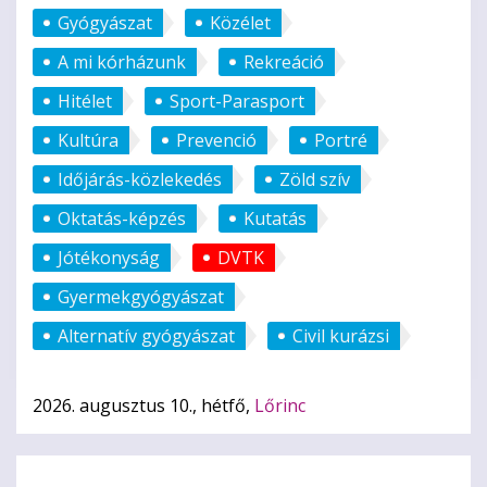
Gyógyászat
Közélet
A mi kórházunk
Rekreáció
Hitélet
Sport-Parasport
Kultúra
Prevenció
Portré
Időjárás-közlekedés
Zöld szív
Oktatás-képzés
Kutatás
Jótékonyság
DVTK
Gyermekgyógyászat
Alternatív gyógyászat
Civil kurázsi
2026. augusztus 10., hétfő,
Lőrinc