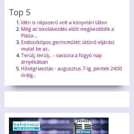
Top 5
Idén is népszerű volt a könyvtári tábor
Még az iskolakezdés előtt megkezdődik a
Pláza-...
Endoszkópos gerincműtét: úttörő eljárást
mutat be az...
Terülj, terülj… - vacsora a fogyó nap
árnyékában
Hőségriasztás - augusztus 7-ig, péntek 24:00
óráig...