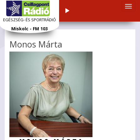
Navi
Audiolejátszó
átka
EGÉSZSÉG- ÉS SPORTRÁDIÓ
Ugrás
Miskolc - FM 103
a
tartalomra
Monos Márta