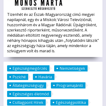
Tizenhét év az Észak-Magyarország című megyei
napilapnál, egy év a Miskolc Városi Televíziónál,
huszonhárom év a Magyar Rádiónál. Újságíróként,
szerkesztő riporterként, műsorvezetőként. A
médiában eltöltött negyvenegy esztendő, amely
néhány hónapos kihagyás után „folytatódni látszik”
az egészségügy háza-táján, amely mindenkor a
szívügyem volt és marad is.
Egészségmegőrzés
Nemzetiségek
Psziché
Havária
Állategészségügy
Programajánló
Egészséges életmód
Csillagpont Hírek
Egészségpolitika