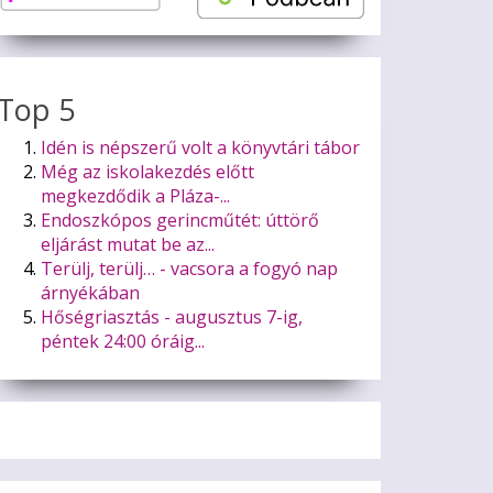
Top 5
Idén is népszerű volt a könyvtári tábor
Még az iskolakezdés előtt
megkezdődik a Pláza-...
Endoszkópos gerincműtét: úttörő
eljárást mutat be az...
Terülj, terülj… - vacsora a fogyó nap
árnyékában
Hőségriasztás - augusztus 7-ig,
péntek 24:00 óráig...