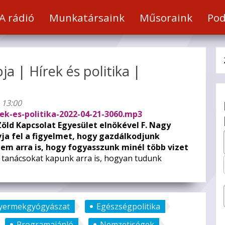
a
A rádió
Munkatársaink
Műsoraink
Pod
t
ja | Hírek és politika |
hez
 13:00
éséhez.
rek-es-politika-2022-04-21-3060.mp3
Zöld Kapcsolat Egyesület elnökével F. Nagy
ja fel a figyelmet, hogy gazdálkodjunk
nem arra is, hogy fogyasszunk minél több vizet
tanácsokat kapunk arra is, hogyan tudunk
yermekgyógyászat
Egészségpolitika
Programajánló
Nemzetiségek