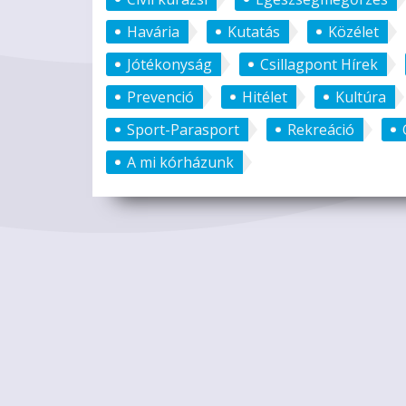
Havária
Kutatás
Közélet
Jótékonyság
Csillagpont Hírek
Prevenció
Hitélet
Kultúra
Sport-Parasport
Rekreáció
A mi kórházunk