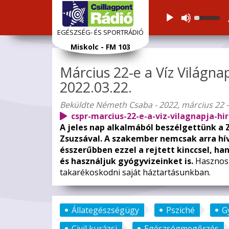
Audiolejátszó
Használj
a
EGÉSZSÉG- ÉS SPORTRÁDIÓ
Fel/Le
Ugrás
Miskolc - FM 103
nyíl
a
gomboka
tartalomra
Március 22-e a Víz Világnap
a
hangerő
2022.03.22.
növelésé
vagy
Beküldte
Németh Csaba
- 2022, március 22 -
csökkent
cspr-marcius-22-e-a-viz-vilagnapja-hi
A jeles nap alkalmából beszélgettünk a 
Zsuzsával. A szakember nemcsak arra hív
ésszerűbben ezzel a rejtett kinccsel, ha
és használjuk gyógyvizeinket is.
Hasznos 
takarékoskodni saját háztartásunkban.
Állategészségügy
Psziché
G
Civil kurázsi
Egészségmegőrzés