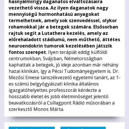
hasnyálmirigy daganatos elváltozásaira
vezethető vissza. Az ilyen daganatok nagy
mennyiségű hormonhatású anyagokat
termelhetnek, amely sok szenvedéssel, olykor
rohamokkal jár a betegek számára. Elsősorban
rajtuk segít a Lutathera kezelés, amely az
előrehaladott stádiumú, nem műthető, áttétes
neuroendokrin tumorok kezelésében játszik
fontos szerepet
. Ilyen terápiát eddig külföldi
centrumokban, Svájcban, Németországban
kaphattak a betegek, jó ideje azonban már néhány
hazai klinikán, így a Pécsi Tudományegyetem is. Dr.
Mezősi Emese tanszékvezető egyetemi tanárt, az 1-
es számú belgyógyászati klinika általános
igazgatóhelyettes professzorát kérdezte a
hosszabb életet és jobb életminőséget jelentő
beavatkozásról a Csillagpont Rádió műsorában a
szerkesztő Monos Márta.