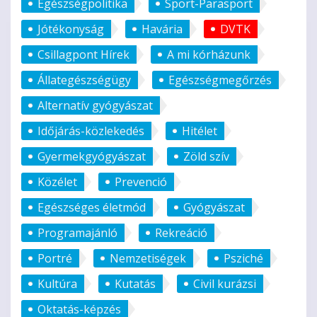
Egészségpolitika
Sport-Parasport
Jótékonyság
Havária
DVTK
Csillagpont Hírek
A mi kórházunk
Állategészségügy
Egészségmegőrzés
Alternatív gyógyászat
Időjárás-közlekedés
Hitélet
Gyermekgyógyászat
Zöld szív
Közélet
Prevenció
Egészséges életmód
Gyógyászat
Programajánló
Rekreáció
Portré
Nemzetiségek
Psziché
Kultúra
Kutatás
Civil kurázsi
Oktatás-képzés