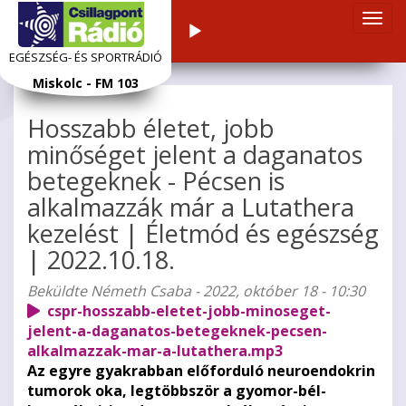
Navi
Audiolejátszó
átka
EGÉSZSÉG- ÉS SPORTRÁDIÓ
Ugrás
Miskolc - FM 103
a
tartalomra
Hosszabb életet, jobb
minőséget jelent a daganatos
betegeknek - Pécsen is
alkalmazzák már a Lutathera
kezelést | Életmód és egészség
| 2022.10.18.
Beküldte
Németh Csaba
- 2022, október 18 - 10:30
cspr-hosszabb-eletet-jobb-minoseget-
jelent-a-daganatos-betegeknek-pecsen-
alkalmazzak-mar-a-lutathera.mp3
Az egyre gyakrabban előforduló neuroendokrin
tumorok oka, legtöbbször a gyomor-bél-