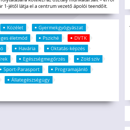
r 1-jétől látja el a centrum vezető ápolói teendőit.
Közélet
Gyermekgyógyászat
éges életmód
Psziché
DVTK
ió
Havária
Oktatás-képzés
írek
Egészségmegőrzés
Zöld szív
Sport-Parasport
Programajánló
Állategészségügy