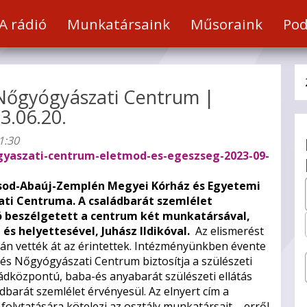
a
A rádió
Munkatársaink
Műsoraink
Pod
t
 Nőgyógyászati Centrum |
3.06.20.
hez
1:30
éséhez.
ogyaszati-centrum-eletmod-es-egeszseg-2023-09-
rsod-Abaúj-Zemplén Megyei Kórház és Egyetemi
ti Centruma. A családbarát szemlélet
kó beszélgetett a centrum két munkatársával,
 és helyettesével, Juhász Ildikóval.
Az elismerést
n vették át az érintettek. Intézményünkben évente
 és Nőgyógyászati Centrum biztosítja a szülészeti
saládközpontú, baba-és anyabarát szülészeti ellátás
dbarát szemlélet érvényesül. Az elnyert cím a
folytatására kötelezi az osztály munkatársait – erről