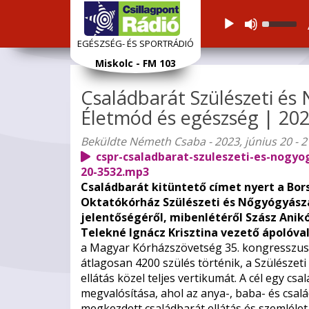
Audiolejátszó
Használj
a
EGÉSZSÉG- ÉS SPORTRÁDIÓ
Fel/Le
Ugrás
Miskolc - FM 103
nyíl
a
gomboka
tartalomra
Családbarát Szülészeti és
a
hangerő
Életmód és egészség | 202
növelésé
vagy
Beküldte
Németh Csaba
- 2023, június 20 - 2
csökkent
cspr-csaladbarat-szuleszeti-es-nogy
20-3532.mp3
Családbarát kitüntető címet nyert a Bo
Oktatókórház Szülészeti és Nőgyógyásza
jelentőségéről, mibenlétéről Szász Ani
Telekné Ignácz Krisztina vezető ápolóval
a Magyar Kórházszövetség 35. kongresszusá
átlagosan 4200 szülés történik, a Szülészeti
ellátás közel teljes vertikumát. A cél egy c
megvalósítása, ahol az anya-, baba- és csalá
megkezdett családbarát ellátás és szemlélet 