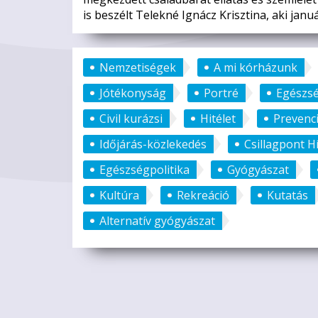
is beszélt Telekné Ignácz Krisztina, aki januá
Nemzetiségek
A mi kórházunk
Jótékonyság
Portré
Egészs
Civil kurázsi
Hitélet
Prevenc
Időjárás-közlekedés
Csillagpont H
Egészségpolitika
Gyógyászat
Kultúra
Rekreáció
Kutatás
Alternatív gyógyászat