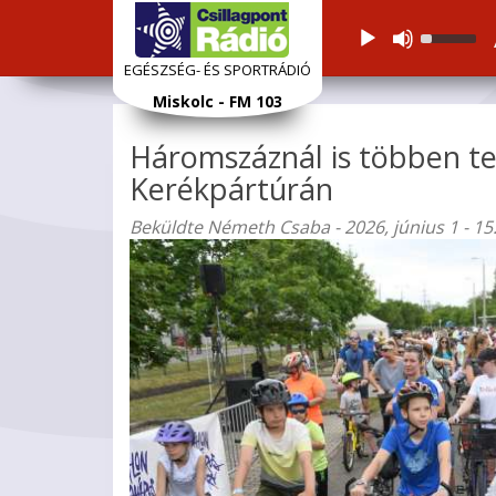
Audiolejátszó
Használj
a
EGÉSZSÉG- ÉS SPORTRÁDIÓ
Fel/Le
Ugrás
Miskolc - FM 103
nyíl
a
gomboka
tartalomra
Háromszáznál is többen te
a
hangerő
Kerékpártúrán
növelésé
vagy
Beküldte
Németh Csaba
- 2026, június 1 - 15
csökkent