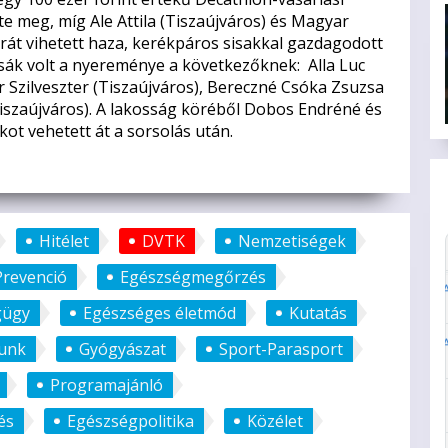
e meg, míg Ale Attila (Tiszaújváros) és Magyar
rát vihetett haza, kerékpáros sisakkal gazdagodott
izsák volt a nyereménye a következőknek: Alla Luc
r Szilveszter (Tiszaújváros), Bereczné Csóka Zsuzsa
iszaújváros). A lakosság köréből Dobos Endréné és
ot vehetett át a sorsolás után.
Hitélet
DVTK
Nemzetiségek
Prevenció
Egészségmegőrzés
gügy
Egészséges életmód
Kutatás
zunk
Gyógyászat
Sport-Parasport
Programajánló
és
Egészségpolitika
Közélet