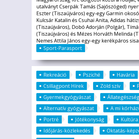
utalványt Cserpák Tamás (Sajószöged) nyert
Eszter (Tiszaújváros) egy-egy Garmin okosó
Kulcsár Katalin és Csuhai Anita, Adidas hát
(Tiszaújváros), Dobó Adorján (Polgár), Tímá
(Tiszaújváros) és Mézes Horváth Melinda (T
Nemes Attila János egy-egy kerékpáros sisak
Sport-Parasport
Rekreáció
Psziché
Havária
Csillagpont Hírek
Zöld szív
Gyermekgyógyászat
Állategészsé
Alternatív gyógyászat
A mi kórhá
Portré
Jótékonyság
Kultúra
Időjárás-közlekedés
Oktatás-képz