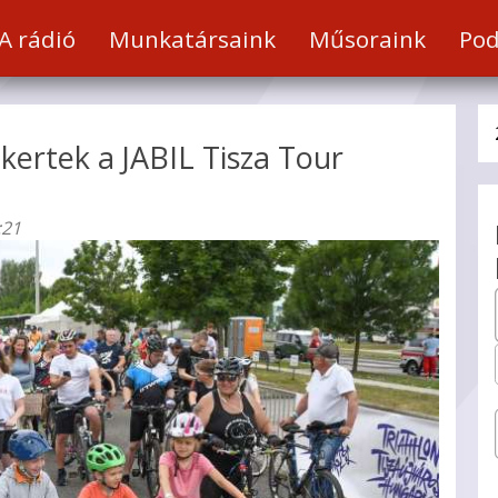
a
A rádió
Munkatársaink
Műsoraink
Pod
t
kertek a JABIL Tisza Tour
hez
:21
éséhez.