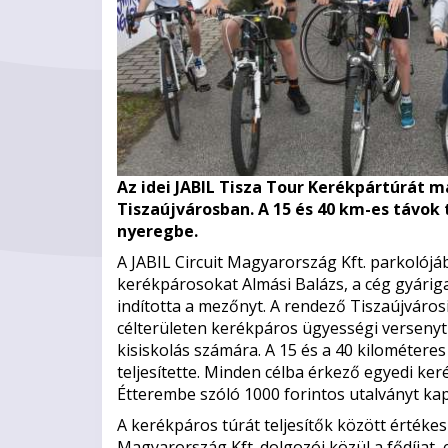
Az idei JABIL Tisza Tour Kerékpártúrát 
Tiszaújvárosban. A 15 és 40 km-es távok
nyeregbe.
A JABIL Circuit Magyarország Kft. parkolój
kerékpárosokat Almási Balázs, a cég gyárig
indította a mezőnyt. A rendező Tiszaújvárosi
célterületen kerékpáros ügyességi versenyt
kisiskolás számára. A 15 és a 40 kilométeres
teljesítette. Minden célba érkező egyedi ke
Étterembe szóló 1000 forintos utalványt ka
A kerékpáros túrát teljesítők között értékes 
Magyarország Kft. dolgozói közül a fődíjat, 