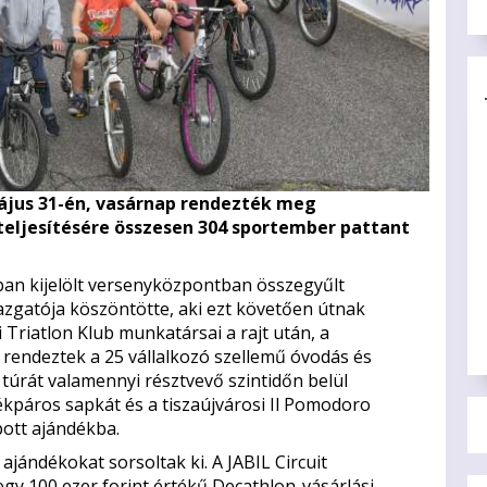
május 31-én, vasárnap rendezték meg
 teljesítésére összesen 304 sportember pattant
ában kijelölt versenyközpontban összegyűlt
azgatója köszöntötte, aki ezt követően útnak
 Triatlon Klub munkatársai a rajt után, a
 rendeztek a 25 vállalkozó szellemű óvodás és
 túrát valamennyi résztvevő szintidőn belül
rékpáros sapkát és a tiszaújvárosi Il Pomodoro
pott ajándékba.
ajándékokat sorsoltak ki. A JABIL Circuit
egy 100 ezer forint értékű Decathlon-vásárlási