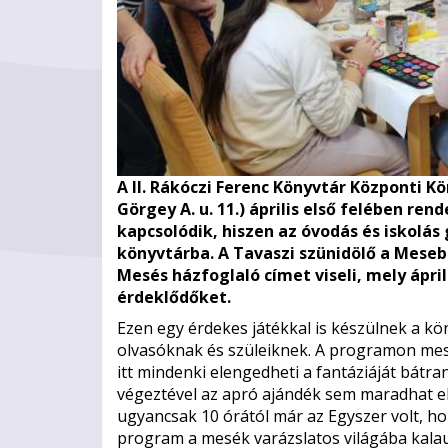
A II. Rákóczi Ferenc Könyvtár Központi 
Görgey A. u. 11.) április első felében re
kapcsolódik, hiszen az óvodás és iskolás
könyvtárba. A Tavaszi szünidölő a Mese
Mesés házfoglaló címet viseli, mely ápril
érdeklődőket.
Ezen egy érdekes játékkal is készülnek a kö
olvasóknak és szüleiknek. A programon mesé
itt mindenki elengedheti a fantáziáját bátra
végeztével az apró ajándék sem maradhat el.
ugyancsak 10 órától már az Egyszer volt, h
program a mesék varázslatos világába kalauz