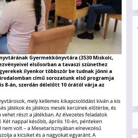
Könyvtárának Gyermekkönyvtára (3530 Miskolc,
ndezvényeivel elsősorban a tavaszi szünethez
 gyerekek ilyenkor többször be tudnak jönni a
birodalomban című sorozatunk első programja
is 8-án, szerdán délelőtt 10 órától várja az
nyvtárosok, mely kellemes kikapcsolódást kíván a kis
s játékok és játékos mesék kerülnek előtérbe, és
n vehet részt a játékban. Az élvezetes feladatok
 Két nappal később, április 10-én, pénteken
ol nem volt – a Mesetarisznyában elnevezésű
olja a kicsiket és a nagyokat egyaránt. A