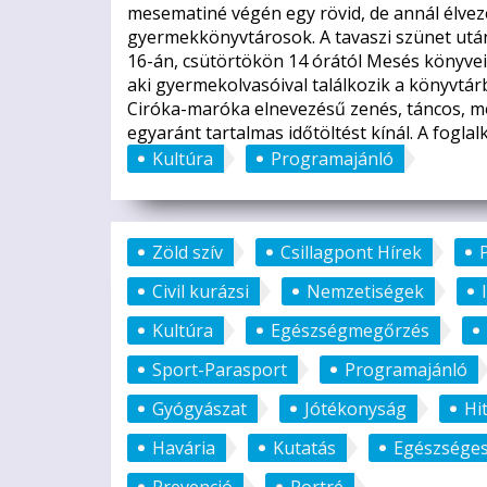
mesematiné végén egy rövid, de annál élvez
gyermekkönyvtárosok. A tavaszi szünet utá
16-án, csütörtökön 14 órától Mesés könyvei
aki gyermekolvasóival találkozik a könyvtárb
Ciróka-maróka elnevezésű zenés, táncos, m
egyaránt tartalmas időtöltést kínál. A fogl
Kultúra
Programajánló
Zöld szív
Csillagpont Hírek
Civil kurázsi
Nemzetiségek
Kultúra
Egészségmegőrzés
Sport-Parasport
Programajánló
Gyógyászat
Jótékonyság
Hi
Havária
Kutatás
Egészséges
Prevenció
Portré