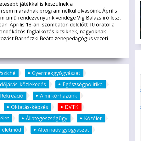
etesebb játékkal is készülnek a
n sem maradnak program nélkül olvasóink. Április
m című rendezvényünk vendége Víg Balázs író lesz,
an. Április 18-án, szombaton délelőtt 10 órától a
ondókázós foglalkozás kicsiknek, nagyoknak
alkozást Barnóczki Beáta zenepedagógus vezeti.
Psziché
Gyermekgyógyászat
Időjárás-közlekedés
Egészségpolitika
Rekreáció
A mi kórházunk
Oktatás-képzés
DVTK
télet
Állategészségügy
Közélet
 életmód
Alternatív gyógyászat