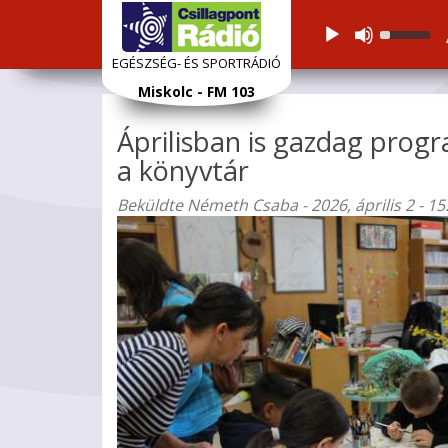
Audiolejátszó
Használj
a
EGÉSZSÉG- ÉS SPORTRÁDIÓ
Fel/Le
Ugrás
Miskolc - FM 103
nyíl
a
gomboka
tartalomra
Áprilisban is gazdag progr
a
hangerő
a könyvtár
növelésé
vagy
Beküldte
Németh Csaba
- 2026, április 2 - 15
csökkent