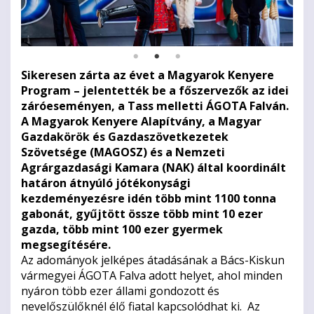
Sikeresen zárta az évet a Magyarok Kenyere
Program – jelentették be a főszervezők az idei
záróeseményen, a Tass melletti ÁGOTA Falván.
A Magyarok Kenyere Alapítvány, a Magyar
Gazdakörök és Gazdaszövetkezetek
Szövetsége (MAGOSZ) és a Nemzeti
Agrárgazdasági Kamara (NAK) által koordinált
határon átnyúló jótékonysági
kezdeményezésre idén több mint 1100 tonna
gabonát, gyűjtött össze több mint 10 ezer
gazda, több mint 100 ezer gyermek
megsegítésére.
Az adományok jelképes átadásának a Bács-Kiskun
vármegyei ÁGOTA Falva adott helyet, ahol minden
nyáron több ezer állami gondozott és
nevelőszülőknél élő fiatal kapcsolódhat ki. Az