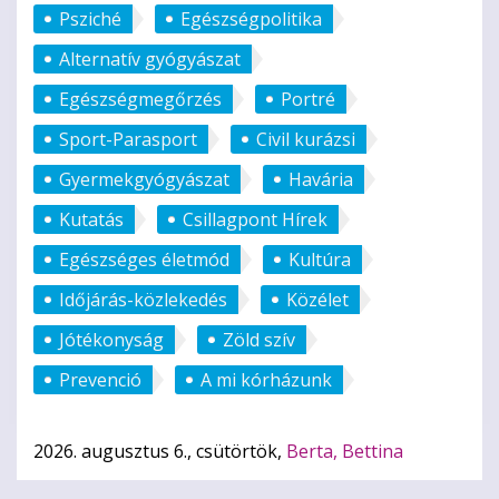
Psziché
Egészségpolitika
Alternatív gyógyászat
Egészségmegőrzés
Portré
Sport-Parasport
Civil kurázsi
Gyermekgyógyászat
Havária
Kutatás
Csillagpont Hírek
Egészséges életmód
Kultúra
Időjárás-közlekedés
Közélet
Jótékonyság
Zöld szív
Prevenció
A mi kórházunk
2026. augusztus 6., csütörtök,
Berta, Bettina