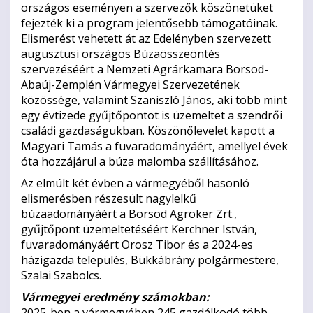
országos eseményen a szervezők köszönetüket
fejezték ki a program jelentősebb támogatóinak.
Elismerést vehetett át az Edelényben szervezett
augusztusi országos Búzaösszeöntés
szervezéséért a Nemzeti Agrárkamara Borsod-
Abaúj-Zemplén Vármegyei Szervezetének
közössége, valamint Szaniszló János, aki több mint
egy évtizede gyűjtőpontot is üzemeltet a szendrői
családi gazdaságukban. Köszönőlevelet kapott a
Magyari Tamás a fuvaradományáért, amellyel évek
óta hozzájárul a búza malomba szállításához.
Az elmúlt két évben a vármegyéből hasonló
elismerésben részesült nagylelkű
búzaadományáért a Borsod Agroker Zrt.,
gyűjtőpont üzemeltetéséért Kerchner István,
fuvaradományáért Orosz Tibor és a 2024-es
házigazda település, Bükkábrány polgármestere,
Szalai Szabolcs.
Vármegyei eredmény számokban:
2025-ben a vármegyében 245 gazdálkodó több