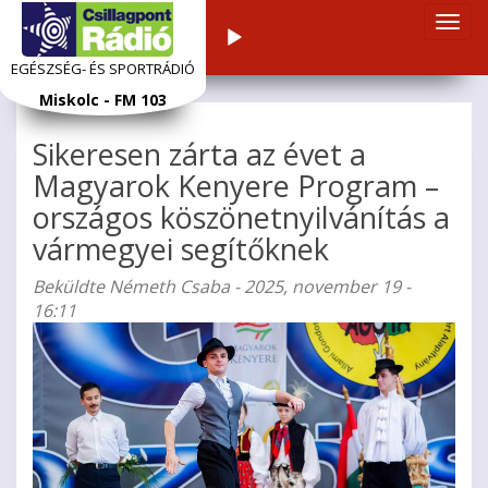
Navi
Audiolejátszó
átka
EGÉSZSÉG- ÉS SPORTRÁDIÓ
Ugrás
Miskolc - FM 103
a
tartalomra
Sikeresen zárta az évet a
Magyarok Kenyere Program –
országos köszönetnyilvánítás a
vármegyei segítőknek
Beküldte
Németh Csaba
- 2025, november 19 -
16:11