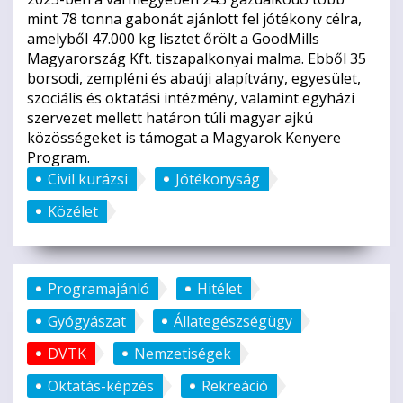
mint 78 tonna gabonát ajánlott fel jótékony célra,
amelyből 47.000 kg lisztet őrölt a GoodMills
Magyarország Kft. tiszapalkonyai malma. Ebből 35
borsodi, zempléni és abaúji alapítvány, egyesület,
szociális és oktatási intézmény, valamint egyházi
szervezet mellett határon túli magyar ajkú
közösségeket is támogat a Magyarok Kenyere
Program.
Civil kurázsi
Jótékonyság
Közélet
Programajánló
Hitélet
Gyógyászat
Állategészségügy
DVTK
Nemzetiségek
Oktatás-képzés
Rekreáció