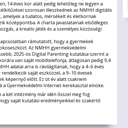
n, 14 éves kor alatt pedig lehetőleg ne legyen a
élkitűzései szorosan illeszkednek az NMHH digitális
, amelyek a tudatos, mérsékelt és életkornak
zik középpontba. A charta javaslatainak elsődleges
mozgás, a kreatív játék és a személyes közösségi
kapcsolatban rámutatott, hogy a gyermekek
t okoseszközt. Az NMHH gyermekvédelmi
ssebb, 2025-ös Digital Parenting kutatása szerint a
ára van saját mobiltelefonja, átlagosan pedig 9,4
HH adatai arra is rávilágítanak, hogy a 4–6 éves
rendelkezik saját eszközzel, a 9–10 évesek
k képernyő előtt. Ez öt év alatt csaknem
zá a Gyermekvédelmi Internet-kerekasztal elnöke.
 a két intézmény már idén ősszel meg fog
ogy saját kutatási eredményeikkel és szakértő