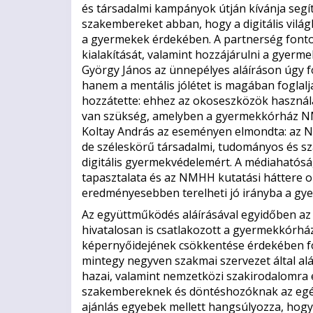
és társadalmi kampányok útján kívánja segí
szakembereket abban, hogy a digitális vilá
a gyermekek érdekében. A partnerség fontos
kialakítását, valamint hozzájárulni a gyer
György János az ünnepélyes aláíráson úgy 
hanem a mentális jólétet is magában foglal
hozzátette: ehhez az okoseszközök használa
van szükség, amelyben a gyermekkórház NM
Koltay András az eseményen elmondta: az
de széleskörű társadalmi, tudományos és s
digitális gyermekvédelemért. A médiahatósá
tapasztalata és az NMHH kutatási háttere ol
eredményesebben terelheti jó irányba a gyer
Az együttműködés aláírásával egyidőben a
hivatalosan is csatlakozott a gyermekkórh
képernyőidejének csökkentése érdekében fo
mintegy negyven szakmai szervezet által 
hazai, valamint nemzetközi szakirodalomra é
szakembereknek és döntéshozóknak az egés
ajánlás egyebek mellett hangsúlyozza, hogy 