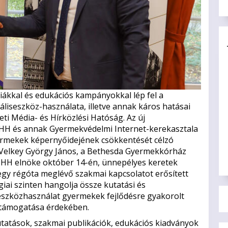
ákkal és edukációs kampányokkal lép fel a
áliseszköz-használata, illetve annak káros hatásai
i Média- és Hírközlési Hatóság. Az új
HH és annak Gyermekvédelmi Internet-kerekasztala
ermekek képernyőidejének csökkentését célzó
r. Velkey György János, a Bethesda Gyermekkórház
NMHH elnöke október 14-én, ünnepélyes keretek
 egy régóta meglévő szakmai kapcsolatot erősített
iai szinten hangolja össze kutatási és
 eszközhasználat gyermekek fejlődésre gyakorolt
s támogatása érdekében.
atások, szakmai publikációk, edukációs kiadványok