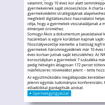
valamint, hogy 10 éves kor alatt semmiképpe
gyermekeknek saját okoseszköze. A charta c
gyermekvédelmi stratégiájának alapelveihez
megfelelő digitáliseszköz-használatot helye
célja, hogy a gyermekek visszataláljanak a 
élmények öröméhez.
Somogyi Ákos a dokumentum javaslataival 
hazánkban is egyre korábban kapnak sajá
főosztályvezetője kiemelte: a hatóság legfri
gyermekek háromnegyedének már 10 éves kor
éves korban jutnak saját készülékhez. Az NM
korosztályban a gyermekek 7 százaléka már 
pedig
hétvégén átlagosan 172 percet töltene
másfélszeres
növekedést jelent – tette hoz
Az együttműködési megállapodás keretében
jelenni
egymás tudományos konferenciáin, h
előadóikkal
gazdagítsák azokat.
Gyermekgyógyászat