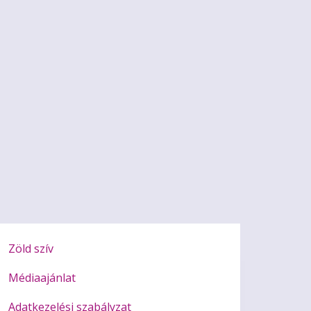
Zöld szív
Médiaajánlat
Adatkezelési szabályzat