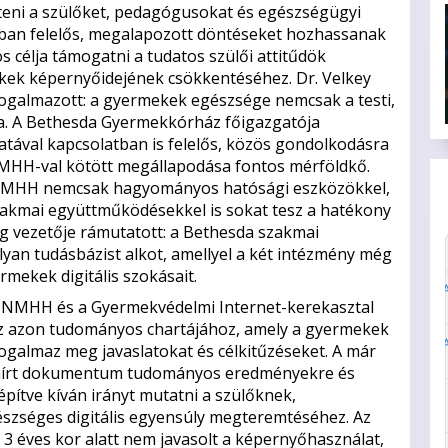
teni a szülőket, pedagógusokat és egészségügyi
gban felelős, megalapozott döntéseket hozhassanak
 célja támogatni a tudatos szülői attitűdök
mekek képernyőidejének csökkentéséhez. Dr. Velkey
fogalmazott: a gyermekek egészsége nemcsak a testi,
ja. A Bethesda Gyermekkórház főigazgatója
tával kapcsolatban is felelős, közös gondolkodásra
HH-val kötött megállapodása fontos mérföldkő.
 NMHH nemcsak hagyományos hatósági eszközökkel,
zakmai együttműködésekkel is sokat tesz a hatékony
g vezetője rámutatott: a Bethesda szakmai
yan tudásbázist alkot, amellyel a két intézmény még
mekek digitális szokásait.
z NMHH és a Gyermekvédelmi Internet-kerekasztal
áz azon tudományos chartájához, amely a gyermekek
galmaz meg javaslatokat és célkitűzéseket. A már
aláírt dokumentum tudományos eredményekre és
pítve kíván irányt mutatni a szülőknek,
zséges digitális egyensúly megteremtéséhez. Az
3 éves kor alatt nem javasolt a képernyőhasználat,