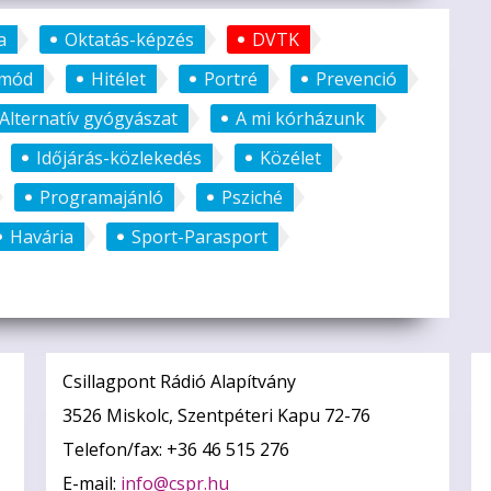
a
Oktatás-képzés
DVTK
tmód
Hitélet
Portré
Prevenció
Alternatív gyógyászat
A mi kórházunk
Időjárás-közlekedés
Közélet
Programajánló
Psziché
Havária
Sport-Parasport
Csillagpont Rádió Alapítvány
3526 Miskolc, Szentpéteri Kapu 72-76
Telefon/fax: +36 46 515 276
E-mail:
info@cspr.hu