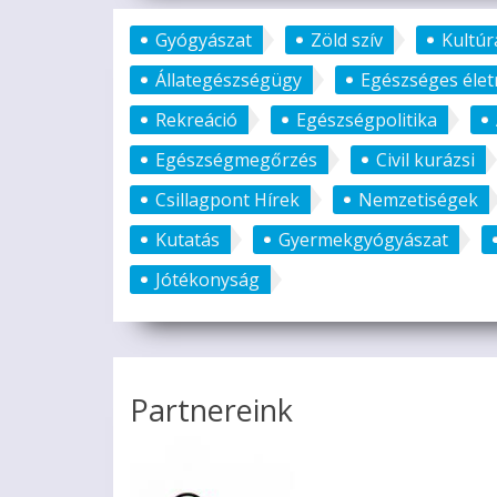
Gyógyászat
Zöld szív
Kultúr
Állategészségügy
Egészséges éle
Rekreáció
Egészségpolitika
Egészségmegőrzés
Civil kurázsi
Csillagpont Hírek
Nemzetiségek
Kutatás
Gyermekgyógyászat
Jótékonyság
Partnereink