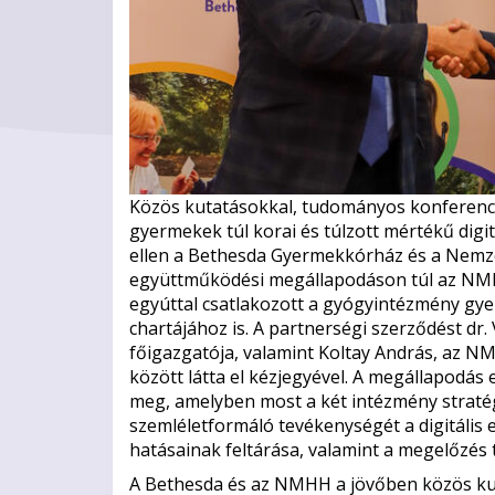
Közös kutatásokkal, tudományos konferenci
gyermekek túl korai és túlzott mértékű digit
ellen a Bethesda Gyermekkórház és a Nemzet
együttműködési megállapodáson túl az NM
egyúttal csatlakozott a gyógyintézmény gy
chartájához is. A partnerségi szerződést d
főigazgatója, valamint Koltay András, az 
között látta el kézjegyével. A megállapodás
meg, amelyben most a két intézmény stratég
szemléletformáló tevékenységét a digitális
hatásainak feltárása, valamint a megelőzé
A Bethesda és az NMHH a jövőben közös kut