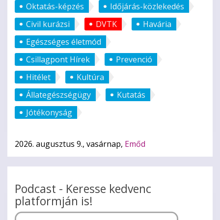
Oktatás-képzés
Időjárás-közlekedés
Civil kurázsi
DVTK
Havária
Egészséges életmód
Csillagpont Hírek
Prevenció
Hitélet
Kultúra
Állategészségügy
Kutatás
Jótékonyság
2026. augusztus 9., vasárnap,
Emőd
Podcast - Keresse kedvenc
platformján is!