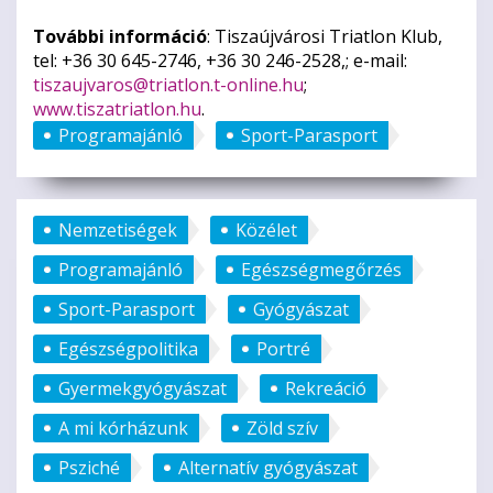
További információ
: Tiszaújvárosi Triatlon Klub,
tel: +36 30 645-2746, +36 30 246-2528,; e-mail:
tiszaujvaros@triatlon.t-online.hu
;
www.tiszatriatlon.hu
.
Programajánló
Sport-Parasport
Nemzetiségek
Közélet
Programajánló
Egészségmegőrzés
Sport-Parasport
Gyógyászat
Egészségpolitika
Portré
Gyermekgyógyászat
Rekreáció
A mi kórházunk
Zöld szív
Psziché
Alternatív gyógyászat