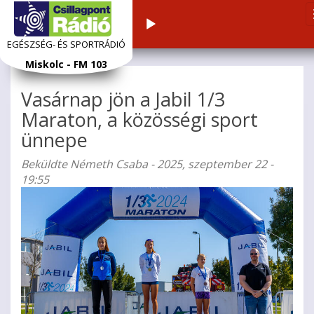
Audiolejátszó
EGÉSZSÉG- ÉS SPORTRÁDIÓ
Ugrás
Miskolc - FM 103
a
tartalomra
Vasárnap jön a Jabil 1/3
Maraton, a közösségi sport
ünnepe
Beküldte
Németh Csaba
- 2025, szeptember 22 -
19:55