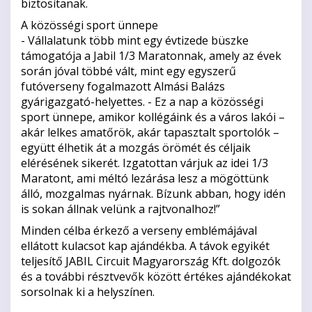
biztosítanak.
A közösségi sport ünnepe
- Vállalatunk több mint egy évtizede büszke
támogatója a Jabil 1/3 Maratonnak, amely az évek
során jóval többé vált, mint egy egyszerű
futóverseny fogalmazott Almási Balázs
gyárigazgató-helyettes. - Ez a nap a közösségi
sport ünnepe, amikor kollégáink és a város lakói –
akár lelkes amatőrök, akár tapasztalt sportolók –
együtt élhetik át a mozgás örömét és céljaik
elérésének sikerét. Izgatottan várjuk az idei 1/3
Maratont, ami méltó lezárása lesz a mögöttünk
álló, mozgalmas nyárnak. Bízunk abban, hogy idén
is sokan állnak velünk a rajtvonalhoz!”
Minden célba érkező a verseny emblémájával
ellátott kulacsot kap ajándékba. A távok egyikét
teljesítő JABIL Circuit Magyarország Kft. dolgozók
és a további résztvevők között értékes ajándékokat
sorsolnak ki a helyszínen.