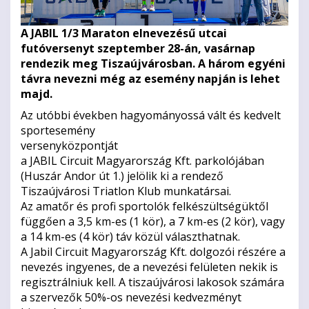
A JABIL 1/3 Maraton elnevezésű utcai
futóversenyt szeptember 28-án, vasárnap
rendezik meg Tiszaújvárosban. A három egyéni
távra nevezni még az esemény napján is lehet
majd.
Az utóbbi években hagyományossá vált és kedvelt
sportesemény
versenyközpontj
a JABIL Circuit Magyarország Kft. parkolójában
(Huszár Andor út 1.) jelölik ki a rendező
Tiszaújvárosi Triatlon Klub munkatársai.
Az amatőr és profi sportolók felkészültségüktől
függően a 3,5 km-es (1 kör), a 7 km-es (2 kör), vagy
a 14 km-es (4 kör) táv közül választhatnak.
A Jabil Circuit Magyarország Kft. dolgozói részére a
nevezés ingyenes, de a nevezési felületen nekik is
regisztrálniuk kell. A tiszaújvárosi lakosok számára
a szervezők 50%-os nevezési kedvezményt