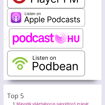
Top 5
Második világháborús páncéltörő gránát