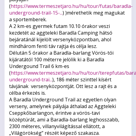
(
https://www.termeszetjaro.hu/hu/tour/futas/baradla-
underground-trail-15-...
) )mérethetik meg magukat
a sportemberek.
A 2 km-es gyermek futam 10.10 órakor veszi
kezdetét az aggteleki Baradla Camping hátsó
bejáratánál kijelölt versenyközpontban, ahol
mindhárom fenti táv rajtja és célja lesz.
Délután 5 órakor a Baradla-barlang Vörös-tói
kijáratától 100 méterre jelölik ki a Baradla
Undergound Trail 6 km-es
(
https://www.termeszetjaro.hu/hu/tour/terepfutas/bara
underground-trai...
), 186 méter szinttel kísért
távjának versenyközpontját. Ott lesz a rajt és a
célba érkezés is.
A Baradla Underground Trail az egyetlen olyan
verseny, amelynek pályája áthalad az Aggteleki
Cseppkőbarlangon, érintve a vörös-tavi
középtúrát, ami a Baradla-barlang leghosszabb,
2300 méteres, villanyvilágítással ellátott, a
„Világörökség” részét képező szakasza.