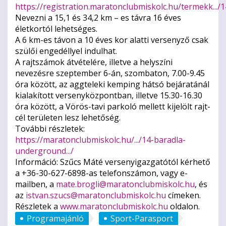
https://registration.maratonclubmiskolc.hu/termekk.../
Nevezni a 15,1 és 34,2 km – es távra 16 éves
életkortól lehetséges.
A 6 km-es távon a 10 éves kor alatti versenyző csak
szülői engedéllyel indulhat.
A rajtszámok átvételére, illetve a helyszíni
nevezésre szeptember 6-án, szombaton, 7.00-9.45
óra között, az aggteleki kemping hátsó bejáratánál
kialakított versenyközpontban, illetve 15.30-16.30
óra között, a Vörös-tavi parkoló mellett kijelölt rajt-
cél területen lesz lehetőség.
További részletek:
https://maratonclubmiskolc.hu/.../14-baradla-
underground.../
Információ: Szűcs Máté versenyigazgatótól kérhető
a +36-30-627-6898-as telefonszámon, vagy e-
mailben, a
mate.brogli@maratonclubmiskolc.hu
, és
az
istvan.szucs@maratonclubmiskolc.hu
címeken.
Részletek a
www.maratonclubmiskolc.hu
oldalon.
Programajánló
Sport-Parasport