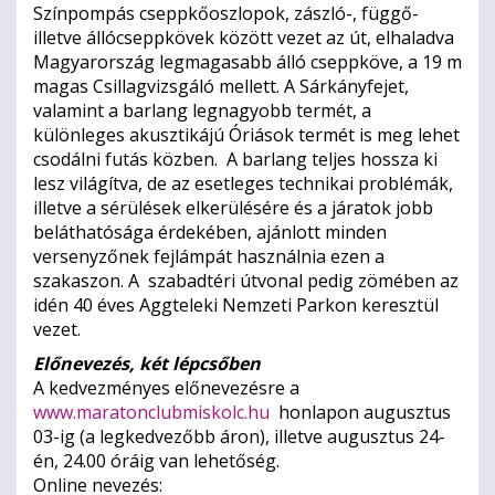
Színpompás cseppkőoszlopok, zászló-, függő-
illetve állócseppkövek között vezet az út, elhaladva
Magyarország legmagasabb álló cseppköve, a 19 m
magas Csillagvizsgáló mellett. A Sárkányfejet,
valamint a barlang legnagyobb termét, a
különleges akusztikájú Óriások termét is meg lehet
csodálni futás közben. A barlang teljes hossza ki
lesz világítva, de az esetleges technikai problémák,
illetve a sérülések elkerülésére és a járatok jobb
beláthatósága érdekében, ajánlott minden
versenyzőnek fejlámpát használnia ezen a
szakaszon. A szabadtéri útvonal pedig zömében az
idén 40 éves Aggteleki Nemzeti Parkon keresztül
vezet.
Előnevezés, két lépcsőben
A kedvezményes előnevezésre a
www.maratonclubmiskolc.hu
honlapon augusztus
03-ig (a legkedvezőbb áron), illetve augusztus 24-
én, 24.00 óráig van lehetőség.
Online nevezés: