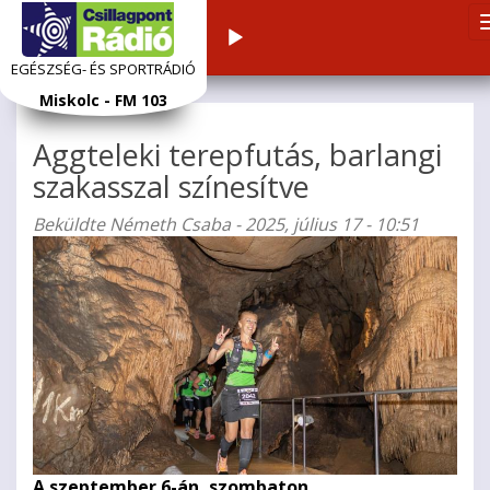
Audiolejátszó
EGÉSZSÉG- ÉS SPORTRÁDIÓ
Ugrás
Miskolc - FM 103
a
tartalomra
Aggteleki terepfutás, barlangi
szakasszal színesítve
Beküldte
Németh Csaba
- 2025, július 17 - 10:51
A szeptember 6-án, szombaton