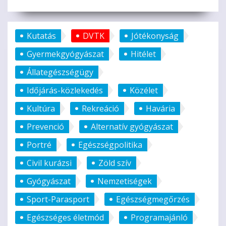
Kutatás
DVTK
Jótékonyság
Gyermekgyógyászat
Hitélet
Állategészségügy
Időjárás-közlekedés
Közélet
Kultúra
Rekreáció
Havária
Prevenció
Alternatív gyógyászat
Portré
Egészségpolitika
Civil kurázsi
Zöld szív
Gyógyászat
Nemzetiségek
Sport-Parasport
Egészségmegőrzés
Egészséges életmód
Programajánló