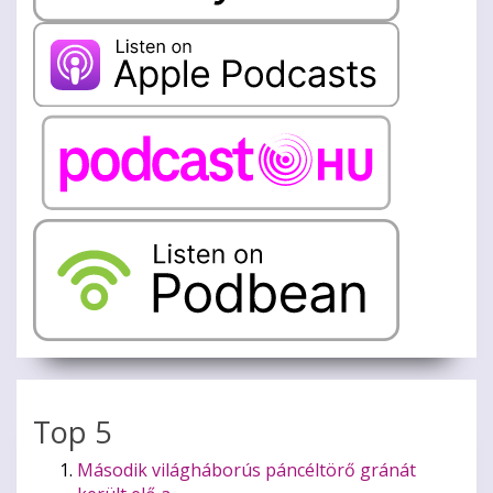
Top 5
Második világháborús páncéltörő gránát