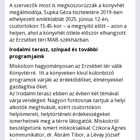
A szervezők most is megkoszorúzzák a könyvhét
megálmodója, Supka Géza tiszteletére 2019-ben
elhelyezett emléktáblát 2025. június 12-én,
csütörtökön 15.45-kor – a megnyitó előtt – azon a
helyen, ahol a könyvhét ötlete először elhangzott:
az Erzsébet téri MAB-székházban.
Irodalmi terasz, színpad és további
programjaink
Miskolcon hagyományosan az Erzsébet tér válik
Könyvtérré. Itt a könyveken kívül különböző
programok várják az érdeklődőket, élményekkel
gazdagítva őket.
Az Irodalmi terasz ebben az évben két témával
várja vendégeit. Nagyon fontosnak tartjuk a helyi
alkotók meghívását, ezért csütörtökön
helyismereti, helytörténeti érdekességeket
ismerhetnek meg a térre látogatók. Miskolcról
beszélgetünk ismert miskolciakkal. Czikora Ágnes
kommunikátor, dr. Ábrám Tibor, a Lévay József