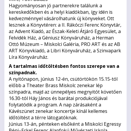
Hagyományosan jó partnerekre találunk a
kereskedőkben és a helyi kiadókban, így idén is
kedvezménnyel vásárolhatunk új könyveket. Ott
lesznek a Könyvtéren: a II. Rákóczi Ferenc Könyvtár,
az Advent Kiadó, az Észak-Keleti Átjáró Egyesület, a
Felvidék Ház, a Géniusz Könyváruház, a Herman
Ottó Múzeum – Miskolci Galéria, PRO ART és az AB
ART Könyvkiadó, a Libri Könyváruház, a Szinvapark
Líra Könyváruház.
A tartalmas időtöltésben fontos szerepe van a
színpadnak.
A nyitónapon, június 12-én, csütörtökön 15.15-tól
előbb a Theater Brass Miskolc zenekar lép
színpadra, majd az ünnepélyes megnyitót követően
16.30-tól Háy János és barátai produkciójával
folytatódik a program. A nap zárásaként a
Kávészünet zenekar koncertje kínál kellemes
időtöltést a térre látogatóknak.
Június 13-án, pénteken elsőként a Miskolci Egressy
Béni–Erkel Ferenc Alapfokú Művészeti Iskola