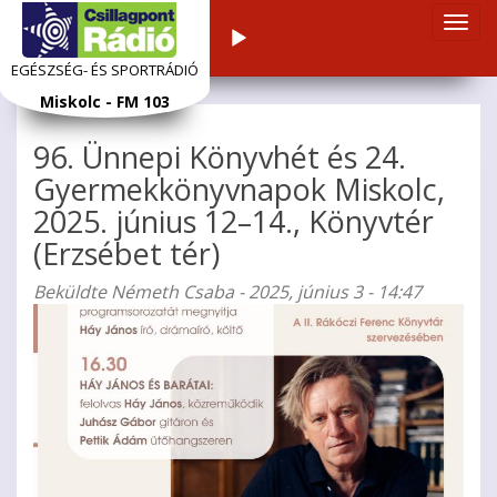
Navi
Audiolejátszó
átka
EGÉSZSÉG- ÉS SPORTRÁDIÓ
Ugrás
Miskolc - FM 103
a
tartalomra
96. Ünnepi Könyvhét és 24.
Gyermekkönyvnapok Miskolc,
2025. június 12–14., Könyvtér
(Erzsébet tér)
Beküldte
Németh Csaba
- 2025, június 3 - 14:47