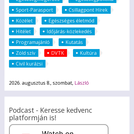
Sport-Parasport
Csillagpont Hírek
Közélet
Egészséges életmód
Hitélet
Időjárás-közlekedés
Programajánló
Kutatás
Zöld szív
DVTK
Kultúra
Civil kurázsi
2026. augusztus 8., szombat,
László
Podcast - Keresse kedvenc
platformján is!