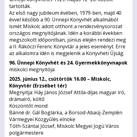
tartották.
Az első nagy jubileum évében, 1979-ben, majd 40
évvel később a 90. Ünnepi Könyvhét alkalmából
ismét Miskolc adott otthont a rendezvénysorozat
országos megnyitójának. Idén a korábbi években
megszokott időpontban, június elején rendezi meg
a II. Rákóczi Ferenc Könyvtár a jeles eseményt. Erre
az alkalomra idén is megjelenik a Könyvheti Újság.
96. Ünnepi Könyvhét és 24. Gyermekkönyvnapok
miskolci megnyitója:
2025. június 12., csütörtök 16.00 – Miskolc,
Könyvtér (Erzsébet tér)
Megnyitja: Háy János József Attila-díjas magyar író,
drámaíró, költő
Köszöntőt mond:
Bánné dr. Gál Boglárka, a Borsod-Abaúj-Zemplén
Vármegyei Közgyűlés elnöke
Tóth-Szántai József, Miskolc Megyei Jogú Város
polgármestere