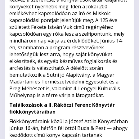
könyveket nyerhetik meg. Idén a Jókai 200
emlékévhez kapcsolódóan az író és Miskolc
kapcsolódási pontjait jelenítjük meg. A 125 éve
született Fekete István Vuk című regényéhez
kapcsolódóan egy róka lesz a szelfipontunk, mely
mindhárom nap várja az érdeklődőket. Június 14-
én, szombaton a program résztvevőinek
lehetőségük lesz arra, hogy saját könyvüket
elkészítsék, és egyéb kézműves foglalkozás és
arcfestés is választható. A délelőtt során
bemutatkozik a Sütni jó Alapítvány, a Magyar
Madártani és Természetvédelmi Egyesület és a
Preg Méhészet is, valamint 4. Lengyel Kulturális
Műhelynap is a térre várja a látogatókat.
Találkozások a II. Rákóczi Ferenc Könyvtár
fiókkönyvtáraiban
Fiókkönyvtáraink közül a József Attila Könyvtárban
június 16-án, hétfőn fél öttől Buda & Pest — ahogy
kezdődött című könyv kapcsán tartanak