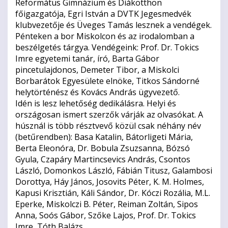
Református Gimnázium és Diákotthon
főigazgatója, Egri István a DVTK Jegesmedvék
klubvezetője és Üveges Tamás lesznek a vendégek.
Pénteken a bor Miskolcon és az irodalomban a
beszélgetés tárgya. Vendégeink: Prof. Dr. Tokics
Imre egyetemi tanár, író, Barta Gábor
pincetulajdonos, Demeter Tibor, a Miskolci
Borbarátok Egyesülete elnöke, Titkos Sándorné
helytörténész és Kovács András ügyvezető.
Idén is lesz lehetőség dedikálásra. Helyi és
országosan ismert szerzők várják az olvasókat. A
húsznál is több résztvevő közül csak néhány név
(betűrendben): Basa Katalin, Bátorligeti Mária,
Berta Eleonóra, Dr. Bobula Zsuzsanna, Bózsó
Gyula, Czapáry Martincsevics András, Csontos
László, Domonkos László, Fábián Titusz, Galambosi
Dorottya, Háy János, Josovits Péter, K. M. Holmes,
Kapusi Krisztián, Káli Sándor, Dr. Kóczi Rozália, M.L.
Eperke, Miskolczi B. Péter, Reiman Zoltán, Sipos
Anna, Soós Gábor, Szőke Lajos, Prof. Dr. Tokics
Imre, Tóth Balázs