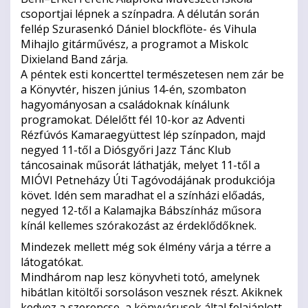
csoportjai lépnek a színpadra. A délután során
fellép Szurasenkó Dániel blockflöte- és Vihula
Mihajlo gitárművész, a programot a Miskolc
Dixieland Band zárja.
A péntek esti koncerttel természetesen nem zár be
a Könyvtér, hiszen június 14-én, szombaton
hagyományosan a családoknak kínálunk
programokat. Délelőtt fél 10-kor az Adventi
Rézfúvós Kamaraegyüttest lép színpadon, majd
negyed 11-től a Diósgyőri Jazz Tánc Klub
táncosainak műsorát láthatják, melyet 11-től a
MIÓVI Petneházy Úti Tagóvodájának produkciója
követ. Idén sem maradhat el a színházi előadás,
negyed 12-től a Kalamajka Bábszínház műsora
kínál kellemes szórakozást az érdeklődőknek.
Mindezek mellett még sok élmény várja a térre a
látogatókat.
Mindhárom nap lesz könyvheti totó, amelynek
hibátlan kitöltői sorsoláson vesznek részt. Akiknek
kedvez a szerencse, a könyvárusok által felajánlott