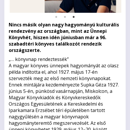
Nincs másik olyan nagy hagyományú kulturális
rendezvény az országban, mint az Ünnepi
Könyvhét, hiszen idén júniusban már a 96.
szabadtéri könyves találkozót rendezik
országszerte.
„… könyvnap rendeztessék”
A magyar könyves ünnepek hagyományát az olasz
példa indította el, ahol 1927. május 17-én
szervezték meg az első nemzeti könyvnapokat.
Ennek mintájára kezdeményezte Supka Géza 1927.
június 5-én, pünkösd vasárnapján, Miskolcon, a
Magyar Könyvkiadók és Könyvkereskedők
Országos Egyesületének a Kereskedelmi és
Iparkamara Erzsébet téri épületében tartott
nagygyűlésén a magyar könyvnapok
hagyományteremtő megszervezését. Az első
ünnepi könyvhetet 1929. május 12–20. között