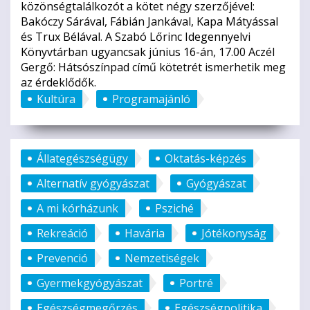
közönségtalálkozót a kötet négy szerzőjével:
Bakóczy Sárával, Fábián Jankával, Kapa Mátyással
és Trux Bélával. A Szabó Lőrinc Idegennyelvi
Könyvtárban ugyancsak június 16-án, 17.00 Aczél
Gergő: Hátsószínpad című kötetrét ismerhetik meg
az érdeklődők.
Kultúra
Programajánló
Állategészségügy
Oktatás-képzés
Alternatív gyógyászat
Gyógyászat
A mi kórházunk
Psziché
Rekreáció
Havária
Jótékonyság
Prevenció
Nemzetiségek
Gyermekgyógyászat
Portré
Egészségmegőrzés
Egészségpolitika