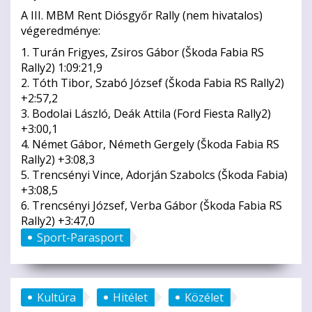
A III. MBM Rent Diósgyőr Rally (nem hivatalos)
végeredménye:
1. Turán Frigyes, Zsiros Gábor (Škoda Fabia RS
Rally2) 1:09:21,9
2. Tóth Tibor, Szabó József (Škoda Fabia RS Rally2)
+2:57,2
3. Bodolai László, Deák Attila (Ford Fiesta Rally2)
+3:00,1
4. Német Gábor, Németh Gergely (Škoda Fabia RS
Rally2) +3:08,3
5. Trencsényi Vince, Adorján Szabolcs (Škoda Fabia)
+3:08,5
6. Trencsényi József, Verba Gábor (Škoda Fabia RS
Rally2) +3:47,0
Sport-Parasport
Kultúra
Hitélet
Közélet