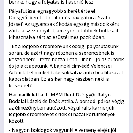
benne, hogy a folyatás is hasonló lesz.
Pályafutása legnagyobb sikerét érte el
Diósgyőrben Tóth Tibor és navigátora, Szabó
József. Az ugyancsak Skodás egység másodikként
zárta a szezonnyitót, amelyen a többiek botlásait
kihasználva zárt az ezüstérmes pozícióban.
- Ez a legjobb eredményünk eddigi pályafutásunk
során, de azért nagy részben a szerencsének is
köszönhető - tette hozzá Tóth Tibor. - Jó az autónk
és jó a csapatunk. A bajnoki címvédő Velenczei
Ádám lát el minket talácsokkal az autó beállításával
kapcsolatban. Ez a siker nagy részben neki is
köszöhető.
Harmadik lett a III. MBM Rent Diósgyőr Rallyn
Bodolai László és Deák Attila. A borsodi páros végig
az élmezőnyben autózott, végül ralis karrierjük
legjobb eredményét érték el hazai körülmények
között.
- Nagyon boldogok vagyunk! A verseny elejét jól