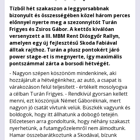
Tízből hét szakaszon a leggyorsabbnak
bizonyult és összességében közel három perces
előnnyel nyerte meg a szezonnyitót Turán
Frigyes és Zsiros Gábor. A kettős kiválóan
versenyzett a III. MBM Rent Diósgyőr Rallyn,
amelyen egy új fejlesztésű Skoda Fabiával
álltak rajthoz. Turán a plusz pontokért járó
power stage-et is megnyerte, így maximális
pontszámmal zárta a borsodi hétvégét.
- Nagyon szépen köszönöm mindenkinek, aki
hozzájárult a hétvégénkhez, az autó, a csapat is
várakozáson felül teljesített - értékelt mosolyogva
a célban Turán Frigyes. - Rendkívül gyorsan kellett
menni, ezt köszönjük Német Gáboréknak, mert
nagyon jó csatát vívtunk velük. Büszkék vagyunk és
boldogok, hogy itt állhatunk a dobogó tetején.
Előzetesen arra gondoltunk, hogy néhány szakaszt
nyerhetünk, a futamgyőzelemről nem álmodtunk.
Hamar összebarátkoztunk a Skodával, bízunk