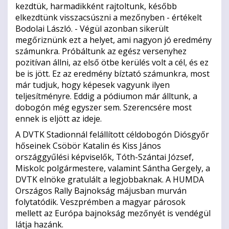
kezdtük, harmadikként rajtoltunk, később
elkezdtünk visszacsúszni a mezőnyben - értékelt
Bodolai László. - Végül azonban sikerült
megőriznünk ezt a helyet, ami nagyon jó eredmény
számunkra. Próbáltunk az egész versenyhez
pozitívan állni, az első ötbe kerülés volt a cél, és ez
be is jött. Ez az eredmény bíztató számunkra, most
már tudjuk, hogy képesek vagyunk ilyen
teljesítményre. Eddig a pódiumon már álltunk, a
dobogón még egyszer sem. Szerencsére most
ennek is eljött az ideje.
A DVTK Stadionnál felállított céldobogón Diósgyőr
hőseinek Csöbör Katalin és Kiss János
országgyűlési képviselők, Tóth-Szántai József,
Miskolc polgármestere, valamint Sántha Gergely, a
DVTK elnöke gratulált a legjobbaknak. A HUMDA
Országos Rally Bajnokság májusban murván
folytatódik. Veszprémben a magyar párosok
mellett az Európa bajnokság mezőnyét is vendégül
látja hazánk.