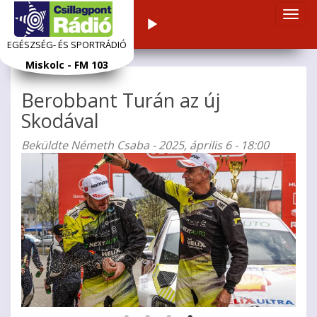
Navi
Audiolejátszó
átka
EGÉSZSÉG- ÉS SPORTRÁDIÓ
Ugrás
Miskolc - FM 103
a
tartalomra
Berobbant Turán az új
Skodával
Beküldte
Németh Csaba
- 2025, április 6 - 18:00