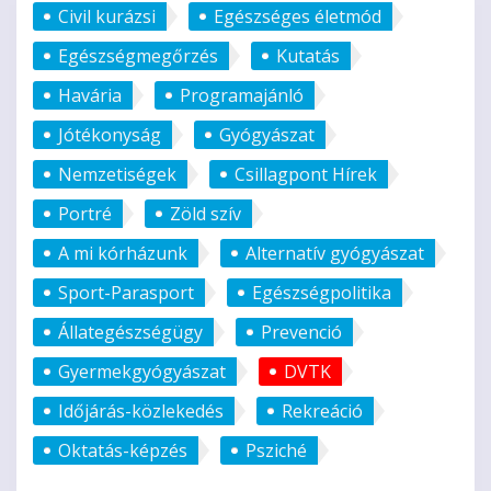
Civil kurázsi
Egészséges életmód
Egészségmegőrzés
Kutatás
Havária
Programajánló
Jótékonyság
Gyógyászat
Nemzetiségek
Csillagpont Hírek
Portré
Zöld szív
A mi kórházunk
Alternatív gyógyászat
Sport-Parasport
Egészségpolitika
Állategészségügy
Prevenció
Gyermekgyógyászat
DVTK
Időjárás-közlekedés
Rekreáció
Oktatás-képzés
Psziché