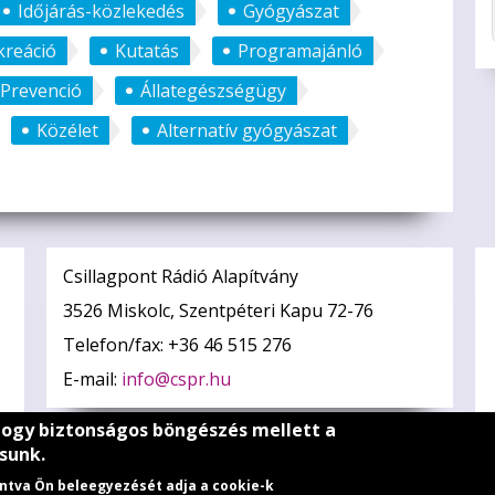
Időjárás-közlekedés
Gyógyászat
kreáció
Kutatás
Programajánló
Prevenció
Állategészségügy
Közélet
Alternatív gyógyászat
Csillagpont Rádió Alapítvány
3526 Miskolc, Szentpéteri Kapu 72-76
Telefon/fax: +36 46 515 276
E-mail:
info@cspr.hu
hogy biztonságos böngészés mellett a
sunk.
tintva Ön beleegyezését adja a cookie-k