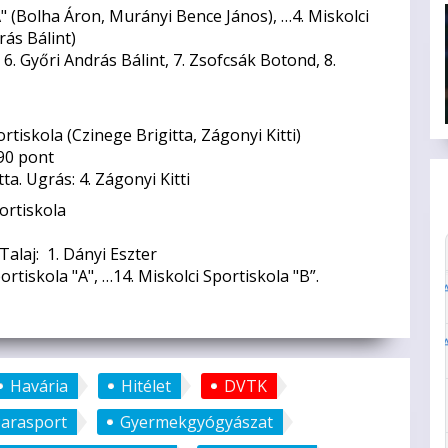
 "A" (Bolha Áron, Murányi Bence János), …4. Miskolci
rás Bálint)
, 6. Győri András Bálint, 7. Zsofcsák Botond, 8.
rtiskola (Czinege Brigitta, Zágonyi Kitti)
,90 pont
ta. Ugrás: 4. Zágonyi Kitti
portiskola
Talaj: 1. Dányi Eszter
ortiskola "A", …14. Miskolci Sportiskola "B”.
Havária
Hitélet
DVTK
Parasport
Gyermekgyógyászat