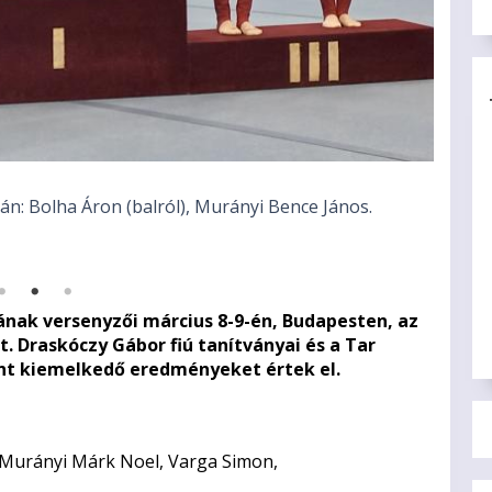
okán: Bolha Áron (balról), Murányi Bence János.
Az 
yának versenyzői március 8-9-én, Budapesten, az
. Draskóczy Gábor fiú tanítványai és a Tar
ánt kiemelkedő eredményeket értek el.
a (Murányi Márk Noel, Varga Simon,