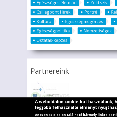
Egészséges életmód
Zöld szív
Csillagpont Hírek
Portré
Re
Kultúra
Egészségmegőrzés
Egészségpolitika
Nemzetiségek
Oktatás-képzés
Partnereink
A weboldalon cookie-kat használunk, 
legjobb felhasználói élményt nyújthas
Az ezen az oldalon található bármely linkre kat