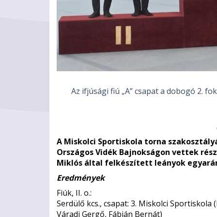
Murányi
Az ifjúsági fiú „A” csapat a dobogó 2. f
A Miskolci Sportiskola torna szakosztál
Országos Vidék Bajnokságon vettek részt
Miklós által felkészített leányok egyar
Eredmények
Fiúk, II. o.:
Serdülő kcs., csapat: 3. Miskolci Sportiskol
Váradi Gergő, Fábián Bernát)