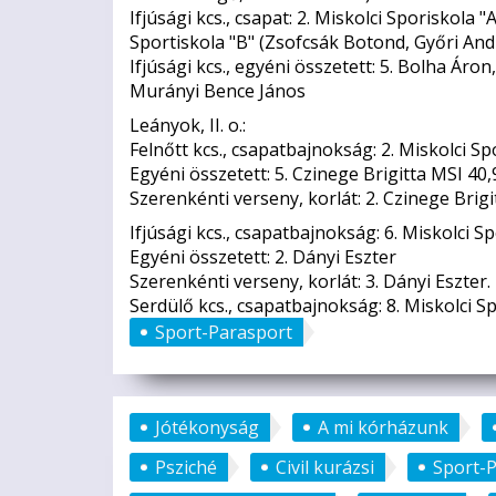
Ifjúsági kcs., csapat: 2. Miskolci Sporiskola
Sportiskola "B" (Zsofcsák Botond, Győri And
Ifjúsági kcs., egyéni összetett: 5. Bolha Áron
Murányi Bence János
Leányok, II. o.:
Felnőtt kcs., csapatbajnokság: 2. Miskolci Spo
Egyéni összetett: 5. Czinege Brigitta MSI 40
Szerenkénti verseny, korlát: 2. Czinege Brigit
Ifjúsági kcs., csapatbajnokság: 6. Miskolci S
Egyéni összetett: 2. Dányi Eszter
Szerenkénti verseny, korlát: 3. Dányi Eszter. 
Serdülő kcs., csapatbajnokság: 8. Miskolci Sp
Sport-Parasport
Jótékonyság
A mi kórházunk
Psziché
Civil kurázsi
Sport-