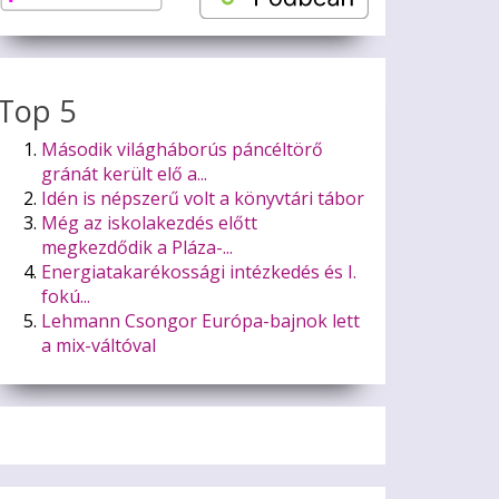
Top 5
Második világháborús páncéltörő
gránát került elő a...
Idén is népszerű volt a könyvtári tábor
ifjúsági egyéni összetettben 5. Bolha Áron, 6. Győri András B
Még az iskolakezdés előtt
megkezdődik a Pláza-...
Energiatakarékossági intézkedés és I.
fokú...
Lehmann Csongor Európa-bajnok lett
a mix-váltóval