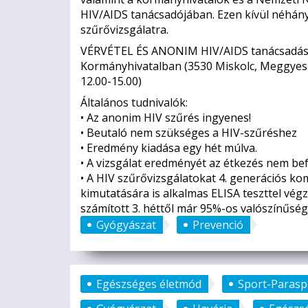
HIV/AIDS tanácsadójában. Ezen kívül néhány c
szűrővizsgálatra.
VÉRVÉTEL ÉS ANONIM HIV/AIDS tanácsadás
Kormányhivatalban (3530 Miskolc, Meggyesalj
12.00-15.00)
Általános tudnivalók:
• Az anonim HIV szűrés ingyenes!
• Beutaló nem szükséges a HIV-szűréshez
• Eredmény kiadása egy hét múlva.
• A vizsgálat eredményét az étkezés nem bef
• A HIV szűrővizsgálatokat 4. generációs ko
kimutatására is alkalmas ELISA teszttel végz
számított 3. héttől már 95%-os valószínűség
Gyógyászat
Prevenció
Egészséges életmód
Sport-Parasp