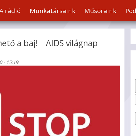
a
A rádió
Munkatársaink
Műsoraink
Pod
t
ető a baj! – AIDS világnap
hez
 - 15:19
éséhez.