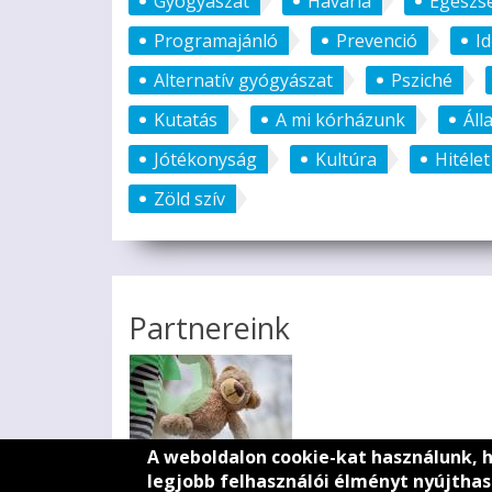
Gyógyászat
Havária
Egészs
Programajánló
Prevenció
I
Alternatív gyógyászat
Psziché
Kutatás
A mi kórházunk
Áll
Jótékonyság
Kultúra
Hitélet
Zöld szív
Partnereink
A weboldalon cookie-kat használunk, 
legjobb felhasználói élményt nyújthas