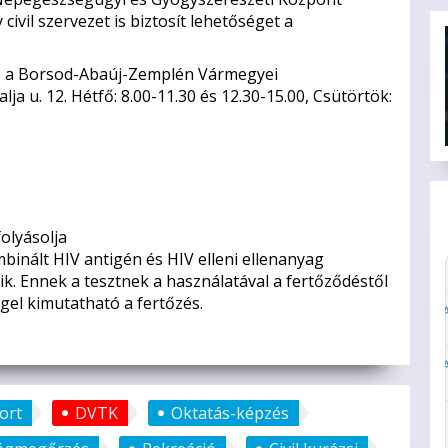
ivil szervezet is biztosít lehetőséget a
 a Borsod-Abaúj-Zemplén Vármegyei
a u. 12. Hétfő: 8.00-11.30 és 12.30-15.00, Csütörtök:
olyásolja
mbinált HIV antigén és HIV elleni ellenanyag
ik. Ennek a tesztnek a használatával a fertőződéstől
gel kimutatható a fertőzés.
ort
DVTK
Oktatás-képzés