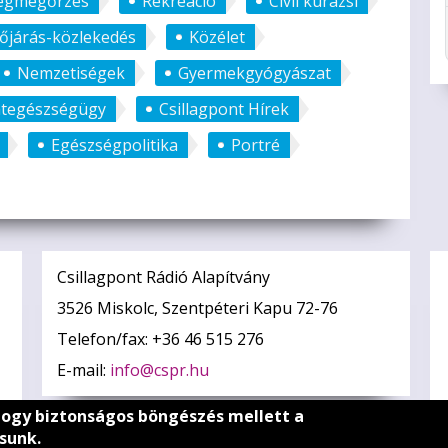
égmegőrzés
Rekreáció
Civil kurázsi
dőjárás-közlekedés
Közélet
Nemzetiségek
Gyermekgyógyászat
ategészségügy
Csillagpont Hírek
Egészségpolitika
Portré
Csillagpont Rádió Alapítvány
3526 Miskolc, Szentpéteri Kapu 72-76
Telefon/fax: +36 46 515 276
E-mail:
info@cspr.hu
hogy biztonságos böngészés mellett a
sunk.