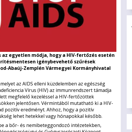
és az egyetlen módja, hogy a HIV-fertőzés esetén
érítésmentesen igénybevehető szűrések
orsod-Abaúj-Zemplén Vármegyei Kormányhivatal
 amelyet az AIDS elleni küzdelemben az egészség
deficiencia Vírus (HIV) az immunrendszert támadja
tt megfelelő kezeléssel a HIV-fertőzöttek
ökken jelentősen. Vérmintából mutatható ki a HIV-
 ad pozitív eredményt. Ahhoz, hogy a pozitív
zükség lehet hetekkel vagy hónapokkal később.
be a bőr- és nemibeteggondozó intézetekben,
 Népegészségügyi és Gyógyszerészeti Központ