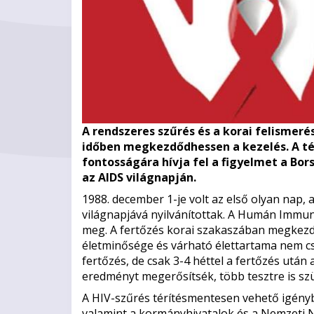
A rendszeres szűrés és a korai felismer
időben megkezdődhessen a kezelés. A t
fontosságára hívja fel a figyelmet a B
az AIDS világnapján.
1988. december 1-je volt az első olyan nap,
világnapjává nyilvánítottak. A Humán Immun
meg. A fertőzés korai szakaszában megkezde
életminősége és várható élettartama nem cs
fertőzés, de csak 3-4 héttel a fertőzés után
eredményt megerősítsék, több tesztre is s
A HIV-szűrés térítésmentesen vehető igény
valamint a kormányhivatalok és a Nemzeti