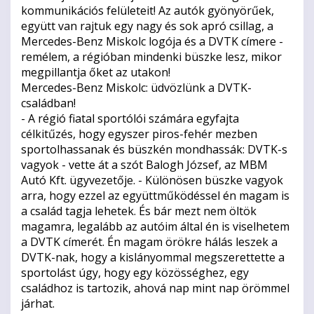
kommunikációs felületeit! Az autók gyönyörűek,
együtt van rajtuk egy nagy és sok apró csillag, a
Mercedes-Benz Miskolc logója és a DVTK címere -
remélem, a régióban mindenki büszke lesz, mikor
megpillantja őket az utakon!
Mercedes-Benz Miskolc: üdvözlünk a DVTK-
családban!
- A régió fiatal sportólói számára egyfajta
célkitűzés, hogy egyszer piros-fehér mezben
sportolhassanak és büszkén mondhassák: DVTK-s
vagyok - vette át a szót Balogh József, az MBM
Autó Kft. ügyvezetője. - Különösen büszke vagyok
arra, hogy ezzel az együttműködéssel én magam is
a család tagja lehetek. És bár mezt nem öltök
magamra, legalább az autóim által én is viselhetem
a DVTK címerét. Én magam örökre hálás leszek a
DVTK-nak, hogy a kislányommal megszerettette a
sportolást úgy, hogy egy közösséghez, egy
családhoz is tartozik, ahová nap mint nap örömmel
járhat.