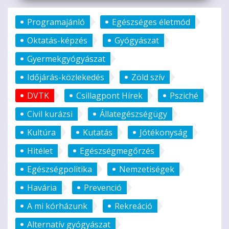
Programajánló
Egészséges életmód
Oktatás-képzés
Gyógyászat
Gyermekgyógyászat
Időjárás-közlekedés
Zöld szív
DVTK
Csillagpont Hírek
Psziché
Civil kurázsi
Állategészségügy
Kultúra
Kutatás
Jótékonyság
Hitélet
Egészségmegőrzés
Egészségpolitika
Nemzetiségek
Havária
Prevenció
A mi kórházunk
Rekreáció
Alternatív gyógyászat