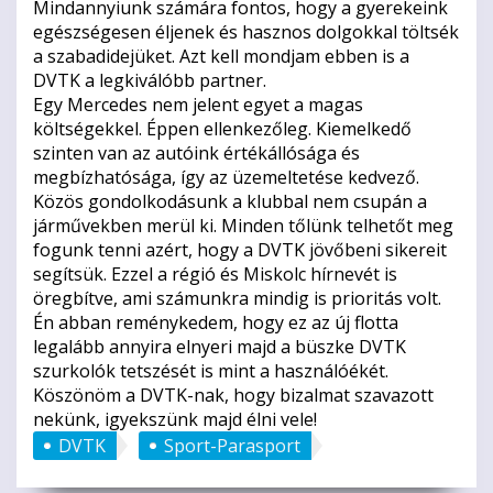
Mindannyiunk számára fontos, hogy a gyerekeink
egészségesen éljenek és hasznos dolgokkal töltsék
a szabadidejüket. Azt kell mondjam ebben is a
DVTK a legkiválóbb partner.
Egy Mercedes nem jelent egyet a magas
költségekkel. Éppen ellenkezőleg. Kiemelkedő
szinten van az autóink értékállósága és
megbízhatósága, így az üzemeltetése kedvező.
Közös gondolkodásunk a klubbal nem csupán a
járművekben merül ki. Minden tőlünk telhetőt meg
fogunk tenni azért, hogy a DVTK jövőbeni sikereit
segítsük. Ezzel a régió és Miskolc hírnevét is
öregbítve, ami számunkra mindig is prioritás volt.
Én abban reménykedem, hogy ez az új flotta
legalább annyira elnyeri majd a büszke DVTK
szurkolók tetszését is mint a használóékét.
Köszönöm a DVTK-nak, hogy bizalmat szavazott
nekünk, igyekszünk majd élni vele!
DVTK
Sport-Parasport