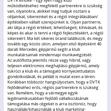
DVTK elnöke. - Egy ilyen nagy klub
működtetéséhez megfelelő partnerekre is szükség
van, olyanokra, akikkel mag tudjuk osztani a
céljainkat, sikereinket és a régió integrálásában/
építésében vállalt szerepünket is. Olyan partnerre,
aki látja a régió értékeit, lehetőségeit, kihívásait, és
képes és akar is tenni a régió fejlesztéséért, a régió
sikereiért. Ma két sikeres brand találkozik, és megy
tovább egy közös úton, amelyen első lépésként 40
darab Mercedes gépjármű segíti a klub
munkatársainak mindennapi munkavégzését.
Az autóflotta jelentős része vagy hibrid, vagy
teljesen elektromos meghajtású gépjármű, amely
tükrözi a klub és a támogató környezettudatos
gondolkodását, és példát is mutat ezen a téren.
Korábban többször hangsúlyoztam, hogy a DVTK
fejlődéséhez erős, régiós partnerekre is szükség
van. Remélem, hogy a vármegye egyik
legdinamikusabban fejlődő vállalkozásának
támogatása más cégeket is arra ösztönöz, hogy
használják/kihasználják a klub marketing-