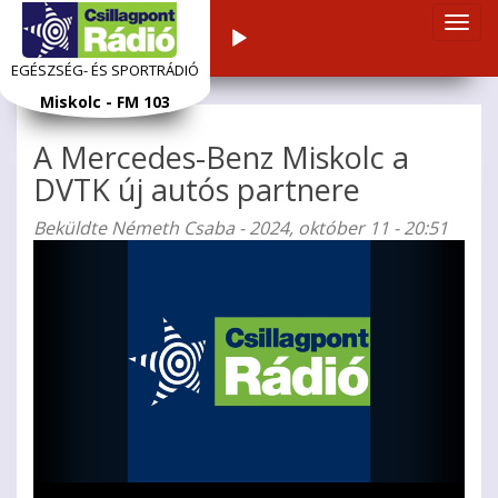
Navi
Audiolejátszó
átka
EGÉSZSÉG- ÉS SPORTRÁDIÓ
Ugrás
Miskolc - FM 103
a
tartalomra
A Mercedes-Benz Miskolc a
DVTK új autós partnere
Beküldte
Németh Csaba
- 2024, október 11 - 20:51
Videolejátszó