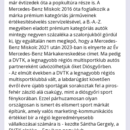
már évtizedek óta a popkultúra része is. A
Mercedes-Benz Miskolc 2016 óta foglalkozik a
márka prémium kategóriás járműveinek
értékesítésévelés szervízelésével, a B.-A.-Z.
megyében eladott prémium kategóriás autók
mintegy negyven százaléka a szalonjukból gördül
ki, így egyáltalán nem meglepő, hogy a Mercedes-
Benz Miskolc 2021 után 2023-ban is elnyerte az Év
Mercedes-Benz Márkakereskedése címet. Ma pedig
a DVTK, a legnagyobb régiós multisportklub autós
partnereként üdvözölhetjük őket Diósgyőrben.
- Az elmúlt években a DVTK a legnagyobb régiós
multisportklubbá vált, a labdarúgást követően
évről évre újabb sportágak sorakoztak fel a piros-
fehér zászló alá csakúgy, mint a diósgyőri sport
fénykorában. Ezzel párhuzamosan olyan
országosan is ismert és elismert sport márkát
építünk, amely valós marketing-kommunikációs
értékkel bír a régió legeredményesebb
vállalkozásai számára is - kezdte Sántha Gergely, a