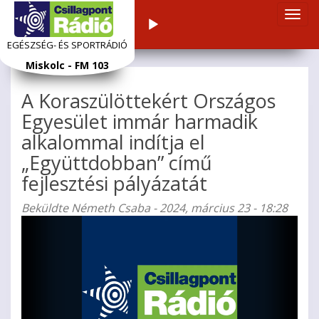
Navi
Audiolejátszó
átka
EGÉSZSÉG- ÉS SPORTRÁDIÓ
Ugrás
Miskolc - FM 103
a
tartalomra
A Koraszülöttekért Országos
Egyesület immár harmadik
alkalommal indítja el
„Együttdobban” című
fejlesztési pályázatát
Beküldte
Németh Csaba
- 2024, március 23 - 18:28