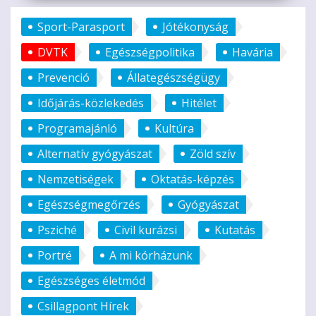
Sport-Parasport
Jótékonyság
DVTK
Egészségpolitika
Havária
Prevenció
Állategészségügy
Időjárás-közlekedés
Hitélet
Programajánló
Kultúra
Alternatív gyógyászat
Zöld szív
Nemzetiségek
Oktatás-képzés
Egészségmegőrzés
Gyógyászat
Psziché
Civil kurázsi
Kutatás
Portré
A mi kórházunk
Egészséges életmód
Csillagpont Hírek