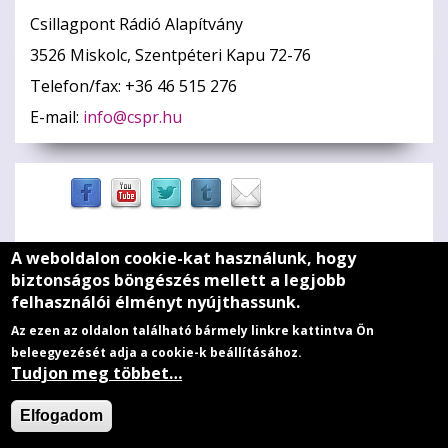
Csillagpont Rádió Alapítvány
3526 Miskolc, Szentpéteri Kapu 72-76
Telefon/fax: +36 46 515 276
E-mail:
info@cspr.hu
A weboldalon cookie-kat használunk, hogy
Zöld szív
biztonságos böngészés mellett a legjobb
felhasználói élményt nyújthassunk.
Médiaajánlat
Az ezen az oldalon található bármely linkre kattintva Ön
Adatkezelési szabályzat
beleegyezését adja a cookie-k beállításához.
Tudjon meg többet…
Impresszum
Elfogadom