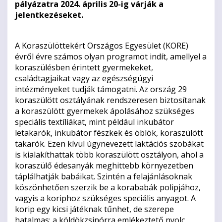
pályázatra 2024. április 20-ig várják a
jelentkezéseket.
A Koraszülöttekért Országos Egyesület (KORE)
évről évre számos olyan programot indít, amellyel a
koraszülésben érintett gyermekeket,
családtagjaikat vagy az egészségügyi
intézményeket tudják támogatni. Az ország 29
koraszülött osztályának rendszeresen biztosítanak
a koraszülött gyermekek ápolásához szükséges
speciális textíliákat, mint például inkubátor
letakarók, inkubátor fészkek és öblök, koraszülött
takarók. Ezen kívül úgynevezett laktációs szobákat
is kialakíthattak több koraszülött osztályon, ahol a
koraszülő édesanyák meghittebb környezetben
táplálhatják babáikat. Szintén a felajánlásoknak
köszönhetően szerzik be a korababák polipjához,
vagyis a koriphoz szükséges speciális anyagot. A
korip egy kicsi játéknak tűnhet, de szerepe
hatalmas: a köldökzsinórra emlékeztető nyolc