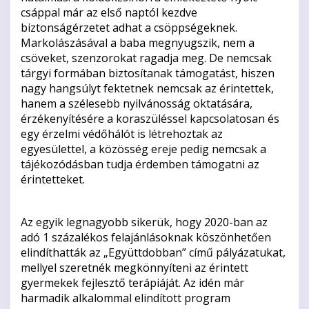
csáppal már az első naptól kezdve
biztonságérzetet adhat a csöppségeknek.
Markolászásával a baba megnyugszik, nem a
csöveket, szenzorokat ragadja meg. De nemcsak
tárgyi formában biztosítanak támogatást, hiszen
nagy hangsúlyt fektetnek nemcsak az érintettek,
hanem a szélesebb nyilvánosság oktatására,
érzékenyítésére a koraszüléssel kapcsolatosan és
egy érzelmi védőhálót is létrehoztak az
egyesülettel, a közösség ereje pedig nemcsak a
tájékozódásban tudja érdemben támogatni az
érintetteket.
Az egyik legnagyobb sikerük, hogy 2020-ban az
adó 1 százalékos felajánlásoknak köszönhetően
elindíthatták az „Együttdobban” című pályázatukat,
mellyel szeretnék megkönnyíteni az érintett
gyermekek fejlesztő terápiáját. Az idén már
harmadik alkalommal elindított program