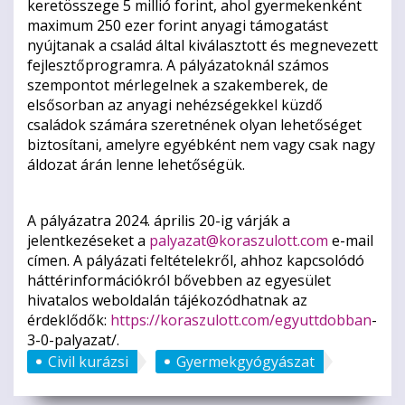
keretösszege 5 millió forint, ahol gyermekenként
maximum 250 ezer forint anyagi támogatást
nyújtanak a család által kiválasztott és megnevezett
fejlesztőprogramra. A pályázatoknál számos
szempontot mérlegelnek a szakemberek, de
elsősorban az anyagi nehézségekkel küzdő
családok számára szeretnének olyan lehetőséget
biztosítani, amelyre egyébként nem vagy csak nagy
áldozat árán lenne lehetőségük.
A pályázatra 2024. április 20-ig várják a
jelentkezéseket a
palyazat@koraszulott.com
e-mail
címen. A pályázati feltételekről, ahhoz kapcsolódó
háttérinformációkról bővebben az egyesület
hivatalos weboldalán tájékozódhatnak az
érdeklődők:
https://koraszulott.com/egyuttdobban
-
3-0-palyazat/.
Civil kurázsi
Gyermekgyógyászat