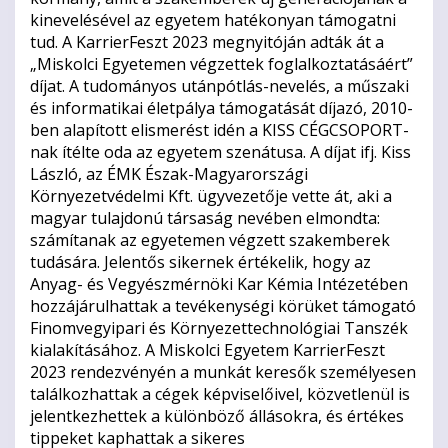
kinevelésével az egyetem hatékonyan támogatni
tud. A KarrierFeszt 2023 megnyitóján adták át a
„Miskolci Egyetemen végzettek foglalkoztatásáért”
díjat. A tudományos utánpótlás-nevelés, a műszaki
és informatikai életpálya támogatását díjazó, 2010-
ben alapított elismerést idén a KISS CÉGCSOPORT-
nak ítélte oda az egyetem szenátusa. A díjat ifj. Kiss
László, az ÉMK Észak-Magyarországi
Környezetvédelmi Kft. ügyvezetője vette át, aki a
magyar tulajdonú társaság nevében elmondta:
számítanak az egyetemen végzett szakemberek
tudására. Jelentős sikernek értékelik, hogy az
Anyag- és Vegyészmérnöki Kar Kémia Intézetében
hozzájárulhattak a tevékenységi körüket támogató
Finomvegyipari és Környezettechnológiai Tanszék
kialakításához. A Miskolci Egyetem KarrierFeszt
2023 rendezvényén a munkát keresők személyesen
találkozhattak a cégek képviselőivel, közvetlenül is
jelentkezhettek a különböző állásokra, és értékes
tippeket kaphattak a sikeres