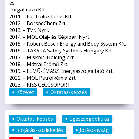
és
Forgalmazó Kft.
2011. – Electrolux Lehel Kft.
2012. – BorsodChem Zrt.
2013. – TVK Nyrt.
2014. – MOL Olaj- és Gépipari Nyrt.
2015. – Robert Bosch Energy and Body System Kft.
2016. – TAKATA Safety Systems Hungary Kft.
2017. – Miskolci Holding Zrt.
2018. – Mátrai Erőmű Zrt.
2019. – ELMŰ-ÉMÁSZ Energiaszolgáltató Zrt.,
2022. – MOL Petrolkémia Zrt.
2023. – KISS CÉGCSOPORT
Közélet
Oktatás-képzés
Oktatás-képzés
Egészségpolitika
Időjárás-közlekedés
Jótékonyság