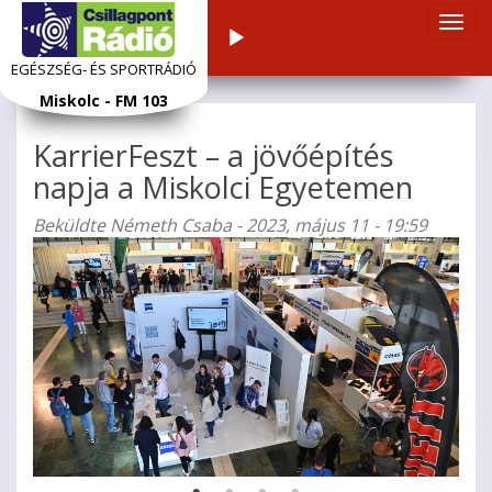
Navi
Audiolejátszó
átka
EGÉSZSÉG- ÉS SPORTRÁDIÓ
Ugrás
Miskolc - FM 103
a
tartalomra
KarrierFeszt – a jövőépítés
napja a Miskolci Egyetemen
Beküldte
Németh Csaba
- 2023, május 11 - 19:59