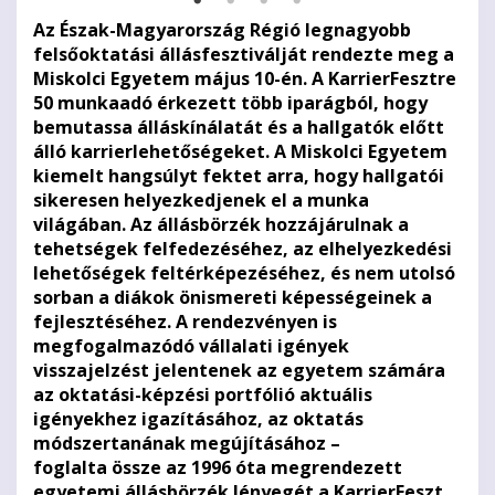
Az Észak-Magyarország Régió legnagyobb
felsőoktatási állásfesztiválját rendezte meg a
Miskolci Egyetem május 10-én. A KarrierFesztre
50 munkaadó érkezett több iparágból, hogy
bemutassa álláskínálatát és a hallgatók előtt
álló karrierlehetőségeket. A Miskolci Egyetem
kiemelt hangsúlyt fektet arra, hogy hallgatói
sikeresen helyezkedjenek el a munka
világában. Az állásbörzék hozzájárulnak a
tehetségek felfedezéséhez, az elhelyezkedési
lehetőségek feltérképezéséhez, és nem utolsó
sorban a diákok önismereti képességeinek a
fejlesztéséhez. A rendezvényen is
megfogalmazódó vállalati igények
visszajelzést jelentenek az egyetem számára
az oktatási-képzési portfólió aktuális
igényekhez igazításához, az oktatás
módszertanának megújításához –
foglalta össze az 1996 óta megrendezett
egyetemi állásbörzék lényegét a KarrierFeszt