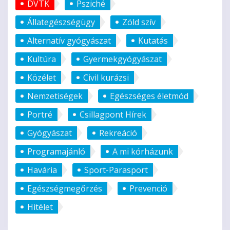
DVTK
Psziché
Állategészségügy
Zöld szív
Alternatív gyógyászat
Kutatás
Kultúra
Gyermekgyógyászat
Közélet
Civil kurázsi
Nemzetiségek
Egészséges életmód
Portré
Csillagpont Hírek
Gyógyászat
Rekreáció
Programajánló
A mi kórházunk
Havária
Sport-Parasport
Egészségmegőrzés
Prevenció
Hitélet