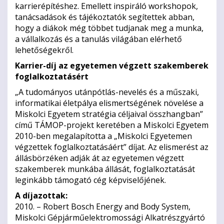
karrierépítéshez. Emellett inspiráló workshopok,
tanácsadások és tájékoztatók segítettek abban,
hogy a diákok még többet tudjanak meg a munka,
a vállalkozás és a tanulás világában elérhető
lehetőségekről.
Karrier-díj az egyetemen végzett szakemberek
foglalkoztatásért
„A tudományos utánpótlás-nevelés és a műszaki,
informatikai életpálya elismertségének növelése a
Miskolci Egyetem stratégia céljaival összhangban”
című TÁMOP-projekt keretében a Miskolci Egyetem
2010-ben megalapította a „Miskolci Egyetemen
végzettek foglalkoztatásáért” díjat. Az elismerést az
állásbörzéken adják át az egyetemen végzett
szakemberek munkába állását, foglalkoztatását
leginkább támogató cég képviselőjének.
A díjazottak:
2010. – Robert Bosch Energy and Body System,
Miskolci Gépjárműelektromossági Alkatrészgyártó