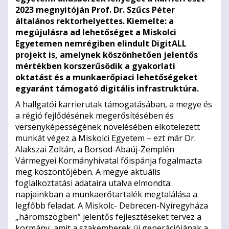
2023 megnyitóján Prof. Dr. Szűcs Péter
általános rektorhelyettes. Kiemelte: a
megújulásra ad lehetőséget a Miskolci
Egyetemen nemrégiben elindult DigitALL
projekt is, amelynek köszönhetően jelentős
mértékben korszerűsödik a gyakorlati
oktatást és a munkaerőpiaci lehetőségeket
egyaránt támogató digitális infrastruktúra.
A hallgatói karrierutak támogatásában, a megye és
a régió fejlődésének megerősítésében és
versenyképességének növelésében elkötelezett
munkát végez a Miskolci Egyetem – ezt már Dr.
Alakszai Zoltán, a Borsod-Abaúj-Zemplén
Vármegyei Kormányhivatal főispánja fogalmazta
meg köszöntőjében. A megye aktuális
foglalkoztatási adataira utalva elmondta:
napjainkban a munkaerőtartalék megtalálása a
legfőbb feladat. A Miskolc- Debrecen-Nyíregyháza
„háromszögben” jelentős fejlesztéseket tervez a
kormány, amit a szakemberek új generációjának a