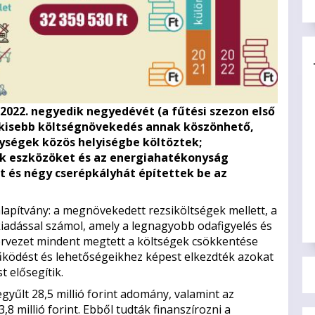
a 2022. negyedik negyedévét (a fűtési szezon első
ál kisebb költségnövekedés annak köszönhető,
gységek közös helyiségbe költöztek;
ak eszközöket és az energiahatékonyság
t és négy cserépkályhát építettek be az
lapítvány: a megnövekedett rezsiköltségek mellett, a
tkiadással számol, amely a legnagyobb odafigyelés és
ervezet mindent megtett a költségek csökkentése
űködést és lehetőségeikhez képest elkezdték azokat
 elősegítik.
egyűlt 28,5 millió forint adomány, valamint az
,8 millió forint. Ebből tudták finanszírozni a