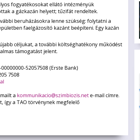
úlyos fogyatékosokat ellátó intézményük
ottak a gázkazán helyett; tűzifát rendeltek.
bbi beruházásokra lenne szükség: folytatni a
épületben faelgázosító kazánt beépíteni. Egy kazán
y újabb céljukat, a további költséghatékony működést
almas támogatást jelent.
-00000000-52057508 (Erste Bank)
205 7508
al
-mailt a
kommunikacio@szimbiozis.net
e-mail címre.
t, így a TAO törvénynek megfelelő