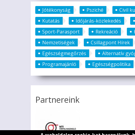
Jótékonyság
Psziché
Civil k
Kutatás
Időjárás-közlekedés
Sport-Parasport
Rekreáció
Nemzetiségek
Csillagpont Hírek
Egészségmegőrzés
Alternatív gyó
Programajánló
Egészségpolitika
Partnereink