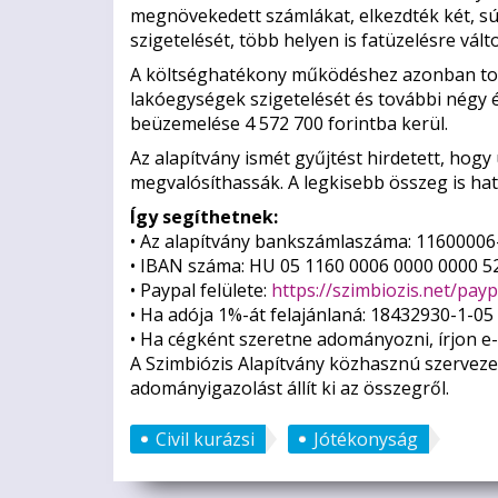
megnövekedett számlákat, elkezdték két, s
szigetelését, több helyen is fatüzelésre vált
A költséghatékony működéshez azonban tová
lakóegységek szigetelését és további négy 
beüzemelése 4 572 700 forintba kerül.
Az alapítvány ismét gyűjtést hirdetett, hog
megvalósíthassák. A legkisebb összeg is hat
Így segíthetnek:
• Az alapítvány bankszámlaszáma: 11600006
• IBAN száma: HU 05 1160 0006 0000 0000 5
• Paypal felülete:
https://szimbiozis.net/payp
• Ha adója 1%-át felajánlaná: 18432930-1-05
• Ha cégként szeretne adományozni, írjon e
A Szimbiózis Alapítvány közhasznú szerveze
adományigazolást állít ki az összegről.
Civil kurázsi
Jótékonyság