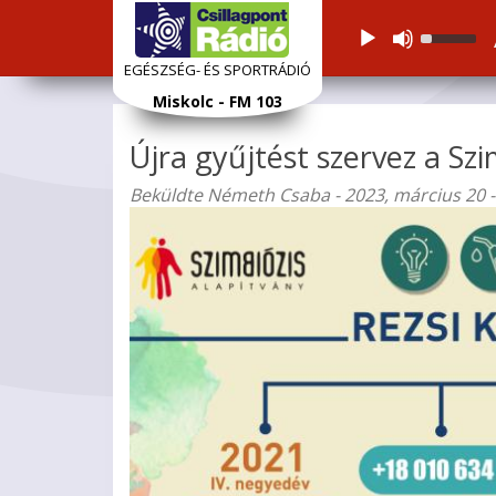
Audiolejátszó
Használj
a
EGÉSZSÉG- ÉS SPORTRÁDIÓ
Fel/Le
Ugrás
Miskolc - FM 103
nyíl
a
gomboka
tartalomra
Újra gyűjtést szervez a Sz
a
hangerő
Beküldte
Németh Csaba
- 2023, március 20 -
növelésé
vagy
csökkent