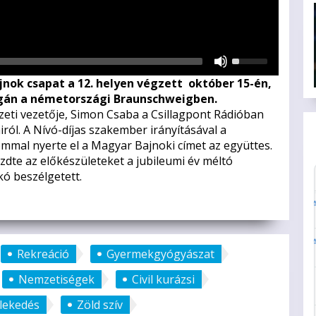
Használja
a
jnok csapat a 12. helyen végzett október 15-én,
Fel/Le
gán a németországi Braunschweigben.
nyíl
i vezetője, Simon Csaba a Csillagpont Rádióban
gombokat
iról. A Nívó-díjas szakember irányításával a
a
mmal nyerte el a Magyar Bajnoki címet az együttes.
hangerő
e az előkészületeket a jubileumi év méltó
növeléséhez
ó beszélgetett.
vagy
csökkentéséhez.
Rekreáció
Gyermekgyógyászat
Nemzetiségek
Civil kurázsi
zlekedés
Zöld szív