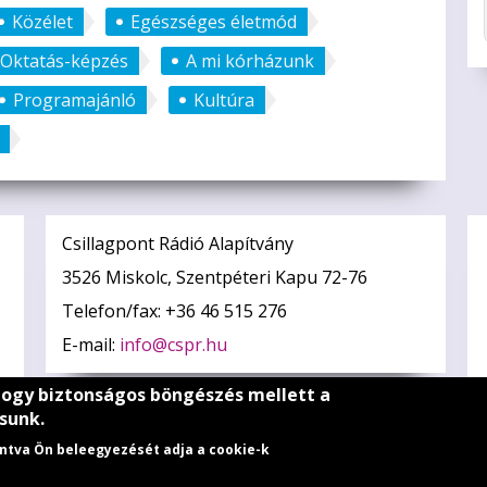
Közélet
Egészséges életmód
Oktatás-képzés
A mi kórházunk
Programajánló
Kultúra
Csillagpont Rádió Alapítvány
3526 Miskolc, Szentpéteri Kapu 72-76
Telefon/fax: +36 46 515 276
E-mail:
info@cspr.hu
hogy biztonságos böngészés mellett a
sunk.
tintva Ön beleegyezését adja a cookie-k