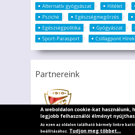
Alternatív gyógyászat
Hitélet
Psziché
Egészségmegőrzés
Egészségpolitika
Gyógyászat
Sport-Parasport
Csillagpont Hírek
Partnereink
A weboldalon cookie-kat használunk, 
legjobb felhasználói élményt nyújthas
Az ezen az oldalon található bármely linkre kat
Tudjon meg többet…
beállításához.