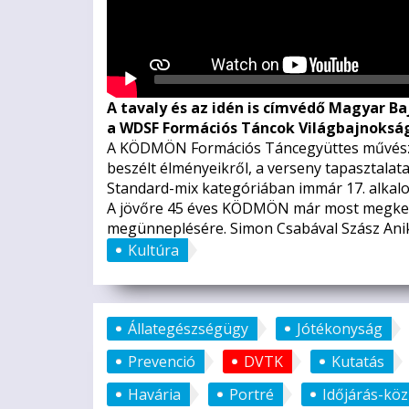
A tavaly és az idén is címvédő Magyar Ba
a WDSF Formációs Táncok Világbajnoksá
A KÖDMÖN Formációs Táncegyüttes művészet
beszélt élményeikről, a verseny tapasztalata
Standard-mix kategóriában immár 17. alkalo
A jövőre 45 éves KÖDMÖN már most megkezdt
megünneplésére. Simon Csabával Szász Anik
Kultúra
Állategészségügy
Jótékonyság
Prevenció
DVTK
Kutatás
Havária
Portré
Időjárás-kö