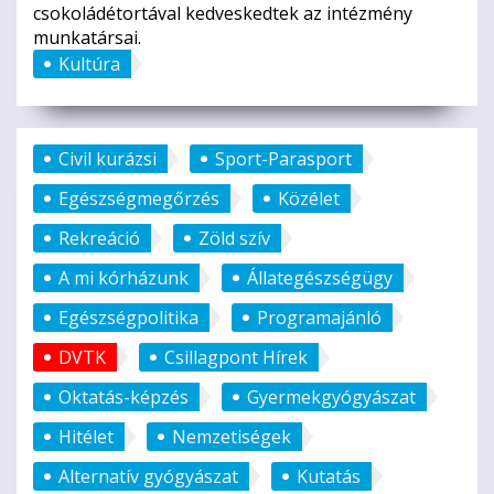
csokoládétortával kedveskedtek az intézmény
munkatársai.
Kultúra
Civil kurázsi
Sport-Parasport
Egészségmegőrzés
Közélet
Rekreáció
Zöld szív
A mi kórházunk
Állategészségügy
Egészségpolitika
Programajánló
DVTK
Csillagpont Hírek
Oktatás-képzés
Gyermekgyógyászat
Hitélet
Nemzetiségek
Alternatív gyógyászat
Kutatás