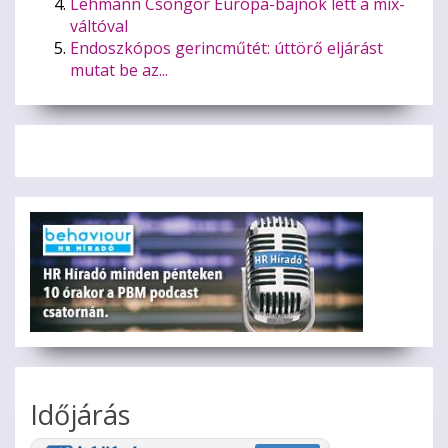
Lehmann Csongor Európa-bajnok lett a mix-
váltóval
Endoszkópos gerincműtét: úttörő eljárást
mutat be az...
Időjárás