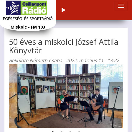
Navi
Audiolejátszó
átka
EGÉSZSÉG- ÉS SPORTRÁDIÓ
Ugrás
Miskolc - FM 103
a
tartalomra
50 éves a miskolci József Attila
Könyvtár
Beküldte
Németh Csaba
- 2022, március 11 - 13:22