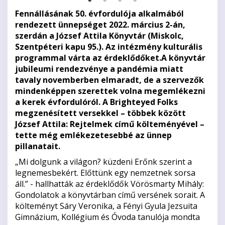
Fennállásának 50. évfordulója alkalmából
rendezett ünnepséget 2022. március 2-án,
szerdán a József Attila Könyvtár (Miskolc,
Szentpéteri kapu 95.). Az intézmény kulturális
programmal várta az érdeklődőket.
A könyvtár
jubileumi rendezvénye a pandémia miatt
tavaly novemberben elmaradt, de a szervezők
mindenképpen szerettek volna megemlékezni
a kerek évfordulóról. A Brighteyed Folks
megzenésített versekkel – többek között
József Attila: Rejtelmek című költeményével –
tette még emlékezetesebbé az ünnep
pillanatait.
„Mi dolgunk a világon? küzdeni Erőnk szerint a
legnemesbekért. Előttünk egy nemzetnek sorsa
áll.” - hallhatták az érdeklődők Vörösmarty Mihály:
Gondolatok a könyvtárban című versének sorait. A
költeményt Sáry Veronika, a Fényi Gyula Jezsuita
Gimnázium, Kollégium és Óvoda tanulója mondta