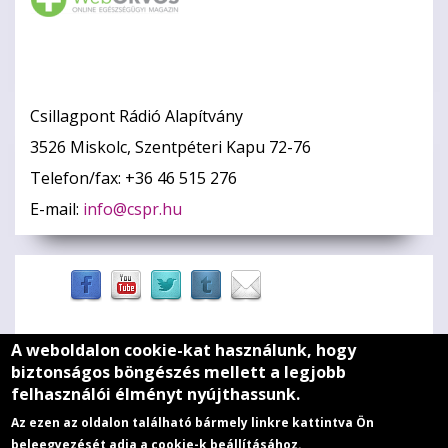
Csillagpont Rádió Alapítvány
3526 Miskolc, Szentpéteri Kapu 72-76
Telefon/fax: +36 46 515 276
E-mail:
info@cspr.hu
A weboldalon cookie-kat használunk, hogy
Zöld szív
biztonságos böngészés mellett a legjobb
felhasználói élményt nyújthassunk.
Médiaajánlat
Az ezen az oldalon található bármely linkre kattintva Ön
Adatkezelési szabályzat
beleegyezését adja a cookie-k beállításához.