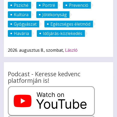
Psziché
Portré
Prevenció
Kultúra
Jótékonyság
Gyógyászat
Egészséges életmód
Havária
Időjárás-közlekedés
2026. augusztus 8., szombat,
László
Podcast - Keresse kedvenc
platformján is!