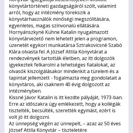
könyvtártörténeti gazdagságáról szólt, valamint
arról, hogy az intézmény törekszik a
könyvtárhasználók minőségi megszólítására,
egyenletes, magas színvonalú ellátására.
Hornyánszkyné Kühne Katalin nyugalmazott
könyvtárvezető nem lehetett jelen a programon,
üzenetét egykori munkatársa Sztrakovicsné Szabó
Klára olvasta fel. A József Attila Könyvtárat a
rendezvények tartották életben, az itt dolgozók
igyekeztek felkarolni a tehetséges fiatalokat, az
olvasók kiszolgálásakor mindenkit a türelem és a
tapintat jellemzett - fogalmazta meg gondolatait a
könyvtáros, aki csaknem 40 évig dolgozott az
intézményben.
Kissné Jávor Katalin is itt kezdte pályáját, 1973-ban.
Erre az időszakra úgy emlékezett, hogy a kollégák
tisztelték, becsülték, szerették egymást, ezért is
volt jó itt dolgozni.
Az ünnepség végén az ünnepelt, – azaz az 50 éves
József Attila Könyvtár – tiszteletére