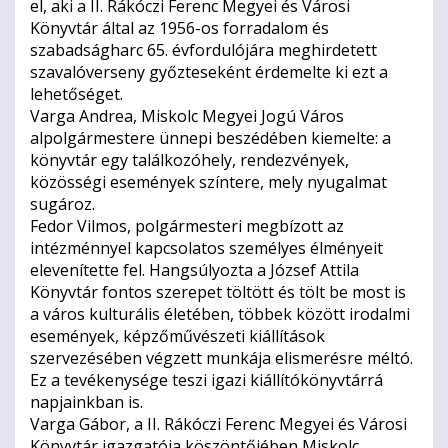
el, aki a II. Rákóczi Ferenc Megyei és Városi
Könyvtár által az 1956-os forradalom és
szabadságharc 65. évfordulójára meghirdetett
szavalóverseny győzteseként érdemelte ki ezt a
lehetőséget.
Varga Andrea, Miskolc Megyei Jogú Város
alpolgármestere ünnepi beszédében kiemelte: a
könyvtár egy találkozóhely, rendezvények,
közösségi események színtere, mely nyugalmat
sugároz.
Fedor Vilmos, polgármesteri megbízott az
intézménnyel kapcsolatos személyes élményeit
elevenítette fel. Hangsúlyozta a József Attila
Könyvtár fontos szerepet töltött és tölt be most is
a város kulturális életében, többek között irodalmi
események, képzőművészeti kiállítások
szervezésében végzett munkája elismerésre méltó.
Ez a tevékenysége teszi igazi kiállítókönyvtárrá
napjainkban is.
Varga Gábor, a II. Rákóczi Ferenc Megyei és Városi
Könyvtár igazgatója köszöntőjében Miskolc