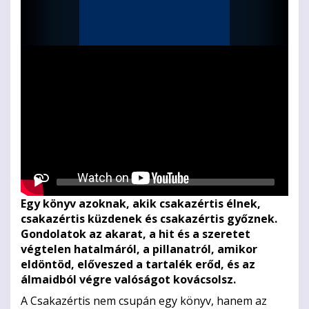
Videolejátszó
Egy könyv azoknak, akik csakazértis élnek,
csakazértis küzdenek és csakazértis győznek.
Gondolatok az akarat, a hit és a szeretet
végtelen hatalmáról, a pillanatról, amikor
eldöntöd, előveszed a tartalék erőd, és az
álmaidból végre valóságot kovácsolsz.
A Csakazértis nem csupán egy könyv, hanem az