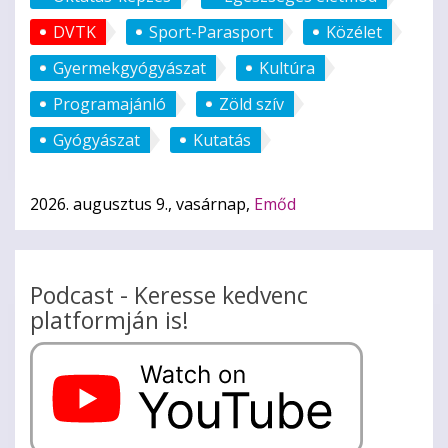
DVTK
Sport-Parasport
Közélet
Gyermekgyógyászat
Kultúra
Programajánló
Zöld szív
Gyógyászat
Kutatás
2026. augusztus 9., vasárnap,
Emőd
Podcast - Keresse kedvenc
platformján is!