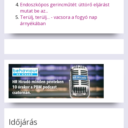
Endoszkópos gerincműtét: úttörő eljárást
mutat be az...
Terülj, terülj… - vacsora a fogyó nap
árnyékában
Időjárás