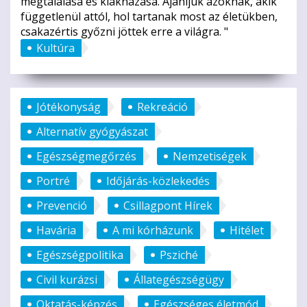
megtalálása és kiaknázása. Ajánljuk azoknak, akik
függetlenül attól, hol tartanak most az életükben,
csakazértis győzni jöttek erre a világra. "
Kultúra
Jótékonyság
Rekreáció
Alternatív gyógyászat
Egészségmegőrzés
Nemzetiségek
Portré
Időjárás-közlekedés
Prevenció
Csillagpont Hírek
Havária
A mi kórházunk
Hitélet
Egészségpolitika
Psziché
Civil kurázsi
Állategészségügy
Oktatás-képzés
Egészséges életmód