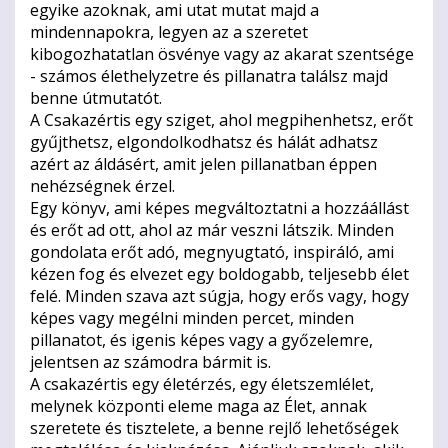
egyike azoknak, ami utat mutat majd a
mindennapokra, legyen az a szeretet
kibogozhatatlan ösvénye vagy az akarat szentsége
- számos élethelyzetre és pillanatra találsz majd
benne útmutatót.
A Csakazértis egy sziget, ahol megpihenhetsz, erőt
gyűjthetsz, elgondolkodhatsz és hálát adhatsz
azért az áldásért, amit jelen pillanatban éppen
nehézségnek érzel.
Egy könyv, ami képes megváltoztatni a hozzáállást
és erőt ad ott, ahol az már veszni látszik. Minden
gondolata erőt adó, megnyugtató, inspiráló, ami
kézen fog és elvezet egy boldogabb, teljesebb élet
felé. Minden szava azt súgja, hogy erős vagy, hogy
képes vagy megélni minden percet, minden
pillanatot, és igenis képes vagy a győzelemre,
jelentsen az számodra bármit is.
A csakazértis egy életérzés, egy életszemlélet,
melynek központi eleme maga az Élet, annak
szeretete és tisztelete, a benne rejlő lehetőségek