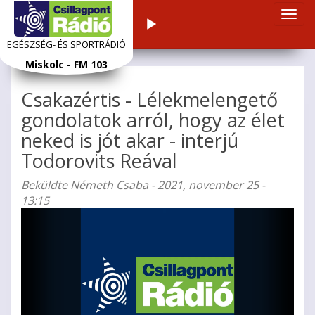
Navi
Audiolejátszó
átka
EGÉSZSÉG- ÉS SPORTRÁDIÓ
Ugrás
Miskolc - FM 103
a
tartalomra
Csakazértis - Lélekmelengető
gondolatok arról, hogy az élet
neked is jót akar - interjú
Todorovits Reával
Beküldte
Németh Csaba
- 2021, november 25 -
13:15