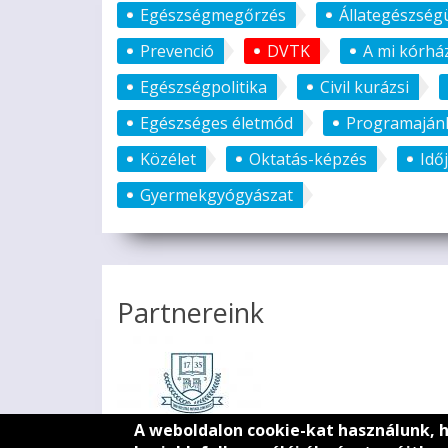
Egészségmegőrzés
Állategészség
Prevenció
DVTK
A mi kórhá
Egészségpolitika
Civil kurázsi
Egészséges életmód
Programaján
Közélet
Oktatás-képzés
Idő
Gyermekgyógyászat
Partnereink
A weboldalon cookie-kat használunk, 