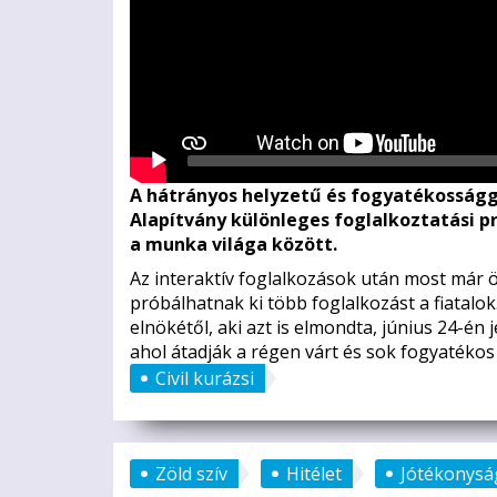
A hátrányos helyzetű és fogyatékosságga
Alapítvány különleges foglalkoztatási p
a munka világa között.
Az interaktív foglalkozások után most már
próbálhatnak ki több foglalkozást a fiatalok
elnökétől, aki azt is elmondta, június 24-én
ahol átadják a régen várt és sok fogyatéko
Civil kurázsi
Zöld szív
Hitélet
Jótékonysá