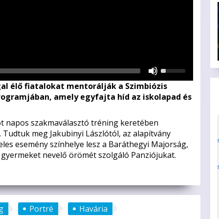
Használja
a
l élő fiatalokat mentorálják a Szimbiózis
Fel/Le
rogramjában, amely egyfajta híd az iskolapad és
nyíl
gombokat
a
 öt napos szakmaválasztó tréning keretében
hangerő
. Tudtuk meg Jakubinyi Lászlótól, az alapítvány
növeléséhez
 jeles esemény színhelye lesz a Baráthegyi Majorság,
vagy
s gyermeket nevelő örömét szolgáló Panziójukat.
csökkentéséhez.
g
Portré
Havária