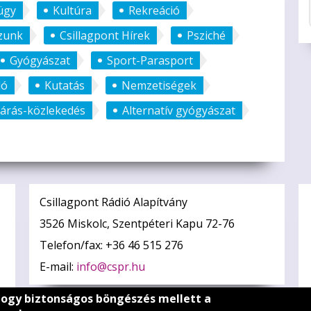
ügy
Kultúra
Rekreáció
zunk
Csillagpont Hírek
Psziché
Gyógyászat
Sport-Parasport
ló
Kutatás
Nemzetiségek
járás-közlekedés
Alternatív gyógyászat
Csillagpont Rádió Alapítvány
3526 Miskolc, Szentpéteri Kapu 72-76
Telefon/fax: +36 46 515 276
E-mail:
info@cspr.hu
hogy biztonságos böngészés mellett a