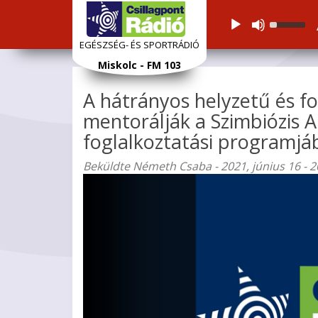
Audiolejátszó
Használj
a
EGÉSZSÉG- ÉS SPORTRÁDIÓ
Fel/Le
Ugrás
Miskolc - FM 103
nyíl
a
gomboka
tartalomra
A hátrányos helyzetű és fo
a
hangerő
mentorálják a Szimbiózis A
növelésé
foglalkoztatási programjá
vagy
csökkent
Beküldte
Németh Csaba
- 2021, június 16 - 2