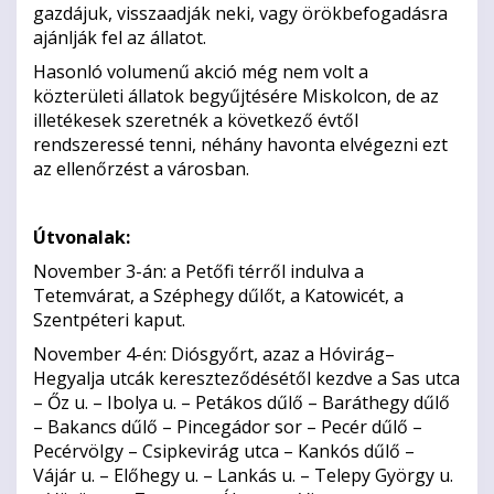
gazdájuk, visszaadják neki, vagy örökbefogadásra
ajánlják fel az állatot.
Hasonló volumenű akció még nem volt a
közterületi állatok begyűjtésére Miskolcon, de az
illetékesek szeretnék a következő évtől
rendszeressé tenni, néhány havonta elvégezni ezt
az ellenőrzést a városban.
Útvonalak:
November 3-án: a Petőfi térről indulva a
Tetemvárat, a Széphegy dűlőt, a Katowicét, a
Szentpéteri kaput.
November 4-én: Diósgyőrt, azaz a Hóvirág–
Hegyalja utcák kereszteződésétől kezdve a Sas utca
– Őz u. – Ibolya u. – Petákos dűlő – Baráthegy dűlő
– Bakancs dűlő – Pincegádor sor – Pecér dűlő –
Pecérvölgy – Csipkevirág utca – Kankós dűlő –
Vájár u. – Előhegy u. – Lankás u. – Telepy György u.