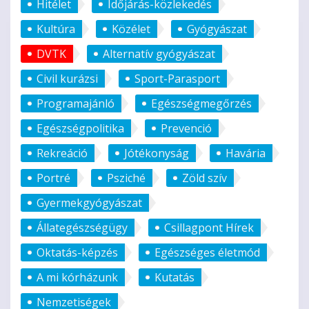
Hitélet
Időjárás-közlekedés
Kultúra
Közélet
Gyógyászat
DVTK
Alternatív gyógyászat
Civil kurázsi
Sport-Parasport
Programajánló
Egészségmegőrzés
Egészségpolitika
Prevenció
Rekreáció
Jótékonyság
Havária
Portré
Psziché
Zöld szív
Gyermekgyógyászat
Állategészségügy
Csillagpont Hírek
Oktatás-képzés
Egészséges életmód
A mi kórházunk
Kutatás
Nemzetiségek