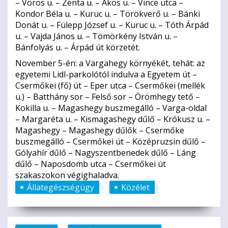
– Vörös u. – Zenta u. – Ákos u. – Vince utca –
Kondor Béla u. – Kuruc u. – Törökverő u. – Bánki
Donát u. – Fülepp József u. – Kuruc u. – Tóth Árpád
u. – Vajda János u. – Tömörkény István u. –
Bánfolyás u. – Árpád út körzetét.
November 5-én: a Vargahegy környékét, tehát: az
egyetemi Lidl-parkolótól indulva a Egyetem út –
Csermőkei (fő) út – Eper utca – Csermőkei (mellék
u.) – Batthány sor – Felső sor – Örömhegy tető –
Kokilla u. – Magashegy buszmegálló – Varga-oldal
– Margaréta u. – Kismagashegy dűlő – Krókusz u. –
Magashegy – Magashegy dűlők – Csermőke
buszmegálló – Csermőkei út – Középruzsin dűlő –
Gólyahír dűlő – Nagyszentbenedek dűlő – Láng
dűlő – Naposdomb utca – Csermőkei út
szakaszokon végighaladva.
Állategészségügy
Közélet