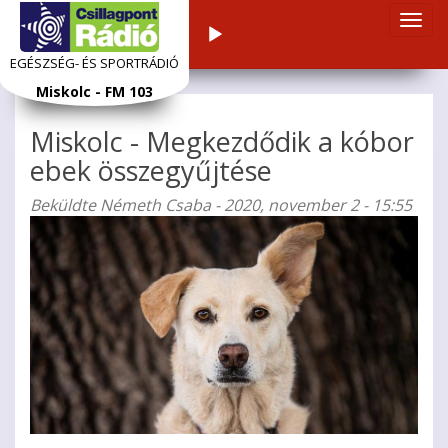
Navi
Audiolejátszó
átka
EGÉSZSÉG- ÉS SPORTRÁDIÓ
Ugrás
Miskolc - FM 103
a
tartalomra
Miskolc - Megkezdődik a kóbor
ebek összegyűjtése
Beküldte
Németh Csaba
- 2020, november 2 - 15:55