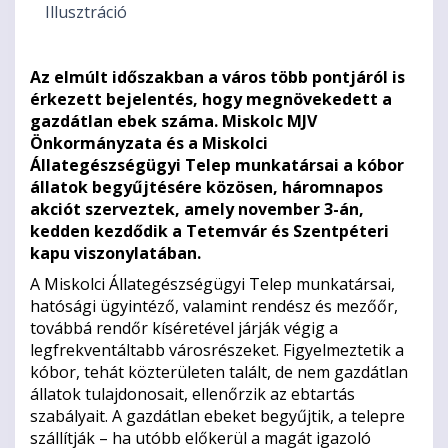
Illusztráció
Az elmúlt időszakban a város több pontjáról is
érkezett bejelentés, hogy megnövekedett a
gazdátlan ebek száma. Miskolc MJV
Önkormányzata és a Miskolci
Állategészségügyi Telep munkatársai a kóbor
állatok begyűjtésére közösen, háromnapos
akciót szerveztek, amely november 3-án,
kedden kezdődik a Tetemvár és Szentpéteri
kapu viszonylatában.
A Miskolci Állategészségügyi Telep munkatársai,
hatósági ügyintéző, valamint rendész és mezőőr,
továbbá rendőr kíséretével járják végig a
legfrekventáltabb városrészeket. Figyelmeztetik a
kóbor, tehát közterületen talált, de nem gazdátlan
állatok tulajdonosait, ellenőrzik az ebtartás
szabályait. A gazdátlan ebeket begyűjtik, a telepre
szállítják – ha utóbb előkerül a magát igazoló