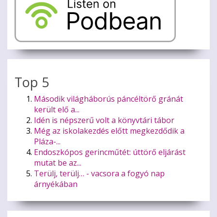
Top 5
Második világháborús páncéltörő gránát
került elő a...
Idén is népszerű volt a könyvtári tábor
Még az iskolakezdés előtt megkezdődik a
Pláza-...
Endoszkópos gerincműtét: úttörő eljárást
mutat be az...
Terülj, terülj… - vacsora a fogyó nap
árnyékában