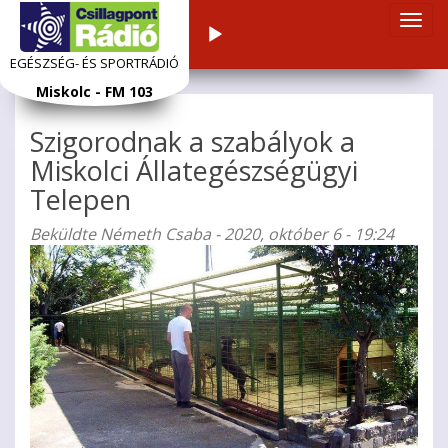
Navi
Audiolejátszó
átka
EGÉSZSÉG- ÉS SPORTRÁDIÓ
Ugrás
Miskolc - FM 103
a
tartalomra
Szigorodnak a szabályok a
Miskolci Állategészségügyi
Telepen
Beküldte
Németh Csaba
- 2020, október 6 - 19:24