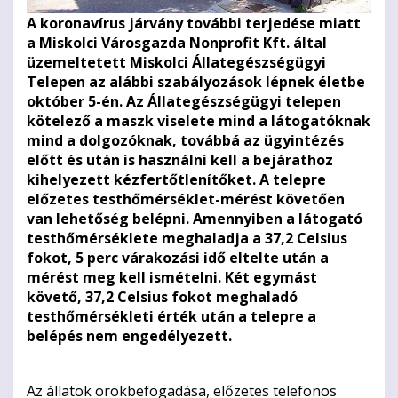
A koronavírus járvány további terjedése miatt
a Miskolci Városgazda Nonprofit Kft. által
üzemeltetett Miskolci Állategészségügyi
Telepen az alábbi szabályozások lépnek életbe
október 5-én.
Az Állategészségügyi telepen
kötelező a maszk viselete mind a látogatóknak
mind a dolgozóknak, továbbá az ügyintézés
előtt és után is használni kell a bejárathoz
kihelyezett kézfertőtlenítőket.
A telepre
előzetes testhőmérséklet-mérést követően
van lehetőség belépni. Amennyiben a látogató
testhőmérséklete meghaladja a 37,2 Celsius
fokot, 5 perc várakozási idő eltelte után a
mérést meg kell ismételni. Két egymást
követő, 37,2 Celsius fokot meghaladó
testhőmérsékleti érték után a telepre a
belépés nem engedélyezett.
Az állatok örökbefogadása, előzetes telefonos