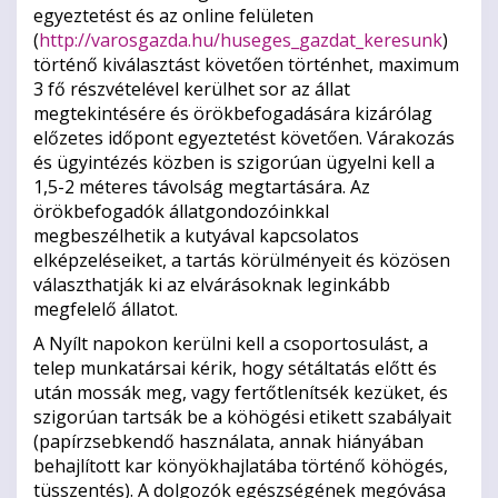
egyeztetést és az online felületen
(
http://varosgazda.hu/huseges_gazdat_keresunk
)
történő kiválasztást követően történhet, maximum
3 fő részvételével kerülhet sor az állat
megtekintésére és örökbefogadására kizárólag
előzetes időpont egyeztetést követően.
Várakozás
és ügyintézés közben is szigorúan ügyelni kell a
1,5-2 méteres távolság megtartására.
Az
örökbefogadók állatgondozóinkkal
megbeszélhetik a kutyával kapcsolatos
elképzeléseiket, a tartás körülményeit és közösen
választhatják ki az elvárásoknak leginkább
megfelelő állatot.
A Nyílt napokon kerülni kell a csoportosulást, a
telep munkatársai kérik, hogy sétáltatás előtt és
után mossák meg, vagy fertőtlenítsék kezüket, és
szigorúan tartsák be a köhögési etikett szabályait
(papírzsebkendő használata, annak hiányában
behajlított kar könyökhajlatába történő köhögés,
tüsszentés).
A dolgozók egészségének megóvása