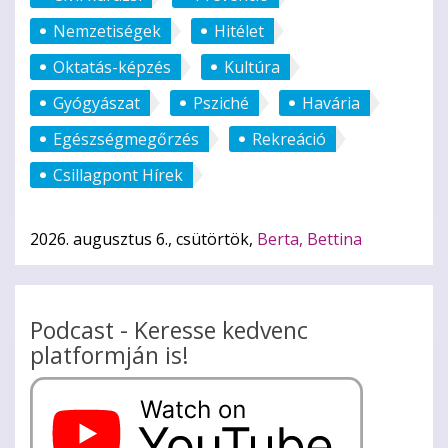
Nemzetiségek
Hitélet
Oktatás-képzés
Kultúra
Gyógyászat
Psziché
Havária
Egészségmegőrzés
Rekreáció
Csillagpont Hírek
2026. augusztus 6., csütörtök,
Berta, Bettina
Podcast - Keresse kedvenc
platformján is!