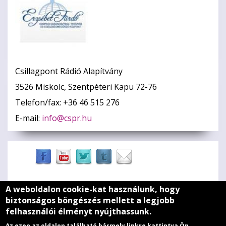
Csillagpont Rádió Alapítvány
3526 Miskolc, Szentpéteri Kapu 72-76
Telefon/fax: +36 46 515 276
E-mail:
info@cspr.hu
A weboldalon cookie-kat használunk, hogy
Zöld szív
biztonságos böngészés mellett a legjobb
felhasználói élményt nyújthassunk.
Médiaajánlat
Az ezen az oldalon található bármely linkre kattintva Ön