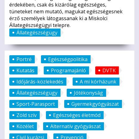
érdekében, csak és kizárólag egészséges,
tüneteket nem mutató, magukat egészségesnek
érző személyek látogassanak ki a Miskolci
Állategészségügyi telepre.
Állategészségügy
Portré
Egészségpolitika
Kutatás
Programajánló
DVTK
Időjárás-közlekedés
A mi kórházunk
Állategészségügy
Jótékonyság
Sport-Parasport
Gyermekgyógyászat
Zöld szív
Egészséges életmód
Közélet
Alternatív gyógyászat
Civil kurázsi
Prevenció