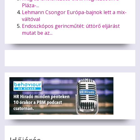
Pláza-...
Lehmann Csongor Európa-bajnok lett a mix-
váltóval
Endoszkópos gerincműtét: úttörő eljárást
mutat be az...