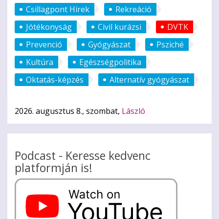
Csillagpont Hírek
Rekreáció
Jótékonyság
Civil kurázsi
DVTK
Prevenció
Gyógyászat
Psziché
Kultúra
Egészségpolitika
Oktatás-képzés
Alternatív gyógyászat
2026. augusztus 8., szombat,
László
Podcast - Keresse kedvenc
platformján is!