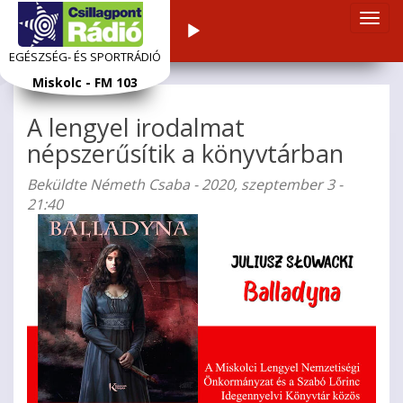
Navi
Audiolejátszó
átka
EGÉSZSÉG- ÉS SPORTRÁDIÓ
Ugrás
Miskolc - FM 103
a
tartalomra
A lengyel irodalmat
népszerűsítik a könyvtárban
Beküldte
Németh Csaba
- 2020, szeptember 3 -
21:40