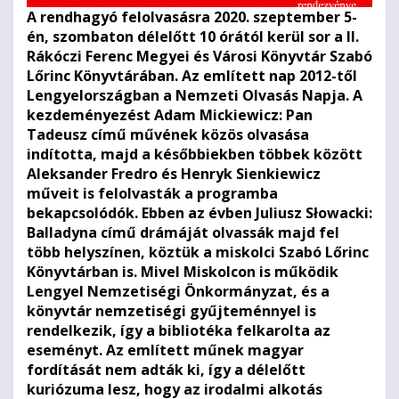
A rendhagyó felolvasásra 2020. szeptember 5-
én, szombaton délelőtt 10 órától kerül sor a II.
Rákóczi Ferenc Megyei és Városi Könyvtár Szabó
Lőrinc Könyvtárában. Az említett nap 2012-től
Lengyelországban a Nemzeti Olvasás Napja. A
kezdeményezést Adam Mickiewicz: Pan
Tadeusz című művének közös olvasása
indította, majd a későbbiekben többek között
Aleksander Fredro és Henryk Sienkiewicz
műveit is felolvasták a programba
bekapcsolódók. Ebben az évben Juliusz Słowacki:
Balladyna című drámáját olvassák majd fel
több helyszínen, köztük a miskolci Szabó Lőrinc
Könyvtárban is. Mivel Miskolcon is működik
Lengyel Nemzetiségi Önkormányzat, és a
könyvtár nemzetiségi gyűjteménnyel is
rendelkezik, így a bibliotéka felkarolta az
eseményt. Az említett műnek magyar
fordítását nem adták ki, így a délelőtt
kuriózuma lesz, hogy az irodalmi alkotás