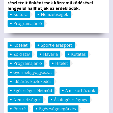
részleteit önkéntesek közreműködésével
lengyelül hallhatják az érdeklődők.
Kultúra
Nemzetiségek
Programajánló
Közélet
Sport-Parasport
Zöld szív
Havária
Kutatás
Programajánló
Hitélet
Gyermekgyógyászat
Időjárás-közlekedés
Egészséges életmód
A mi kórházunk
Nemzetiségek
Állategészségügy
Portré
Egészségmegőrzés