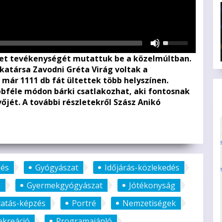
Használja
a
ület tevékenységét mutattuk be a közelmúltban.
Fel/Le
katársa Zavodni Gréta Virág voltak a
nyíl
 már 1111 db fát ültettek több helyszínen.
gombokat
féle módon bárki csatlakozhat, aki fontosnak
a
őjét. A további részletekről Szász Anikó
hangerő
növeléséhez
vagy
csökkentéséhez.
és
Gyógyászat
Időjárás-közlekedés
é
Gyermekgyógyászat
Jótékonyság
atás-képzés
Portré
Nemzetiségek
ekreáció
Programajánló