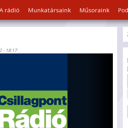
a
A rádió
Munkatársaink
Műsoraink
Pod
t
 - 18:17
hez
éséhez.