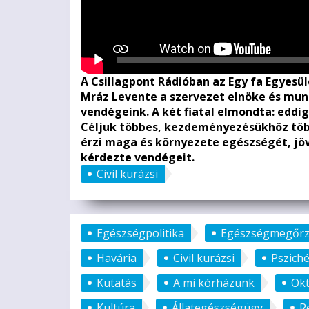
A Csillagpont Rádióban az Egy fa Egyes
Mráz Levente a szervezet elnöke és mun
vendégeink. A két fiatal elmondta: eddig
Céljuk többes, kezdeményezésükhöz több
érzi maga és környezete egészségét, jöv
kérdezte vendégeit.
Civil kurázsi
Egészségpolitika
Egészségmegőrz
Havária
Civil kurázsi
Pszich
Kutatás
A mi kórházunk
Okt
Kultúra
Állategészségügy
R