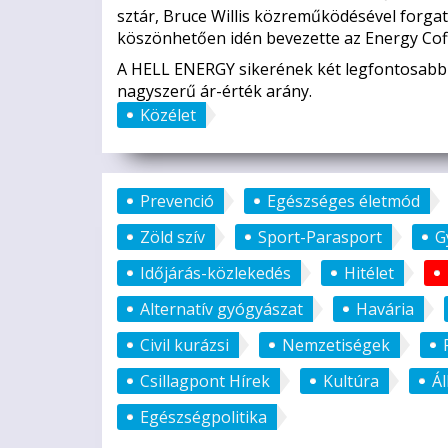
sztár, Bruce Willis közreműködésével forgat
köszönhetően idén bevezette az Energy Coff
A HELL ENERGY sikerének két legfontosabb a
nagyszerű ár-érték arány.
Közélet
Prevenció
Egészséges életmód
Zöld szív
Sport-Parasport
G
Időjárás-közlekedés
Hitélet
Alternatív gyógyászat
Havária
Civil kurázsi
Nemzetiségek
Csillagpont Hírek
Kultúra
Á
Egészségpolitika