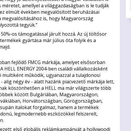
 méretet, amellyel a világgazdaságban is le tudják
s ez elmúlt években megvalósított beruházásai
a megvalósításához is, hogy Magyarország
lyozottá tegyük.”
50%-os támogatással járult hozzá. Az új töltősor
termékek gyártása már július óta folyik és a
majd.
bban fejlődő FMCG márkája, amelyet elsősorban
 A HELL ENERGY 2004-ben családi vállalkozásként
di multiként működik, ugyanazzal a tulajdonosi
- alig négy év - alatt hazánk piacvezető márkája lett,
iának köszönhetően a HELL ma már világszerte több
 többek között Bulgáriában, Magyarországon,
ovákiában, Horvátországban, Görögországban,
 csupán italokat forgalmaz, hanem a termékek
ajdonú, legmodernebb eszközökkel felszerelt,
n.
ett: első globális reklámkampányát a hollywoodi