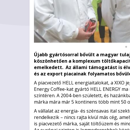
Újabb gyártósorral bővült a magyar tul
köszönhetően a komplexum töltőkapacitás
emelkedett. Az állami támogatást is élv
és az export piacainak folyamatos bővül
A piacvezető HELL energiaitalokat, a XIXO j
Energy Coffee-kat gyártó HELL ENERGY ma 
színtéren. A 2004-ben született, és hazánkb
márka mára már 5 kontinens több mint 50 o
A vállalat az energia- és szénsavas ital sze
rendelkezik – nincs rajta kívül más cég, a
is piacvezető márka, saját töltőüzem és mi
Az európai szinten is legmodernebbek közö