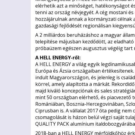
elérhetik azt a minőséget, hatékonyságot és
tenni az ország névjegyét. A cég mostani é
hozzájárulnak annak a kormányzati célnak 
gazdasági fejlődését regionálisan kiegyensú
A 2 milliárdos beruházáshoz a magyar állam 
telepítése májusban kezdődött, az eladható 
próbaüzem egészen augusztus végéig tart 
A HELL ENERGY-ről:
A HELL ENERGY a világ egyik legdinamikusa
Európa és Ázsia országaiban értékesítenek.
indult Magyarországon, és jelenleg is csalá
körrel, amely alapította a márkát. Rekordidő 
majd kiváló koncepciónak és sales stratég
mint 50 országban elérhető, és piacvezető
Romániában, Bosznia-Hercegovinában, Szl
Ciprusban is. A vállalat 2017 óta pedig nem
csomagolását is házon belül végzi saját tul
QUALITY PACK alumínium italdobozgyárába
2018-ban a HELL ENERGY mérföldkőhöz érkez