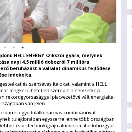
ajdonú HELL ENERGY szikszói gyára, melynek
a napi 4,5 millió dobozról 7 millióra
ező beruházást a vállalat dinamikus fejlődése
ése indokolta.
egesteákat és szénsavas italokat, valamint a HELL
már megkerülhetetlen szereplő a nemzetközi
an rekordgyorsasággal piacvezetővé vált energiaital
rszágában van jelen.
ktorban is egyedülálló hármas kombinációval
melynek tulajdonában egyszerre lenne több országban
ndehhez csúcstechnológiájú alumínium italdobozgyár.
tt számontartott gyárkomplexum logisztikai háttere