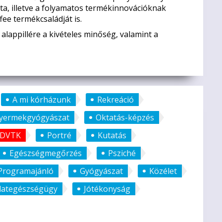
ta, illetve a folyamatos termékinnovációknak
ee termékcsaládját is.
lappillére a kivételes minőség, valamint a
A mi kórházunk
Rekreáció
yermekgyógyászat
Oktatás-képzés
DVTK
Portré
Kutatás
Egészségmegőrzés
Psziché
Programajánló
Gyógyászat
Közélet
llategészségügy
Jótékonyság