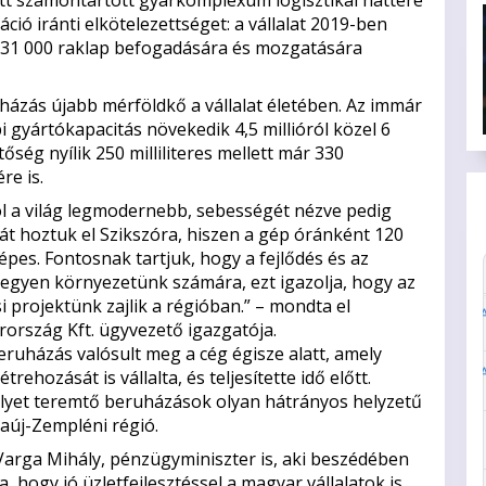
ció iránti elkötelezettséget: a vállalat 2019-ben
a 31 000 raklap befogadására és mozgatására
házás újabb mérföldkő a vállalat életében. Az immár
 gyártókapacitás növekedik 4,5 millióról közel 6
ség nyílik 250 milliliteres mellett már 330
re is.
ól a világ legmodernebb, sebességét nézve pedig
t hoztuk el Szikszóra, hiszen a gép óránként 120
es. Fontosnak tartjuk, hogy a fejlődés és az
 legyen környezetünk számára, ezt igazolja, hogy az
i projektünk zajlik a régióban.” – mondta el
rszág Kft. ügyvezető igazgatója.
eruházás valósult meg a cég égisze alatt, amely
ehozását is vállalta, és teljesítette idő előtt.
lyet teremtő beruházások olyan hátrányos helyzetű
aúj-Zempléni régió.
arga Mihály, pénzügyminiszter is, aki beszédében
, hogy jó üzletfejlesztéssel a magyar vállalatok is