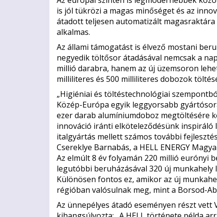
is jól tükrözi a magas minőséget és az innová
átadott teljesen automatizált magasraktár
alkalmas.
Az állami támogatást is élvező mostani beru
negyedik töltősor átadásával nemcsak a napi
millió darabra, hanem az új üzemsoron lehető
milliliteres és 500 milliliteres dobozok töltésé
„Higiéniai és töltéstechnológiai szempontb
Közép-Európa egyik leggyorsabb gyártósorá
ezer darab alumíniumdoboz megtöltésére kép
innováció iránti elköteleződésünk inspiráló
italgyártás mellett számos további fejlesztés
Csereklye Barnabás, a HELL ENERGY Magyaro
Az elmúlt 8 év folyamán 220 millió eurónyi b
legutóbbi beruházásával 320 új munkahely létr
Különösen fontos ez, amikor az új munkahe
régióban valósulnak meg, mint a Borsod-Ab
Az ünnepélyes átadó eseményen részt vett V
kihangsúlyozta: „A HELL története példa arra