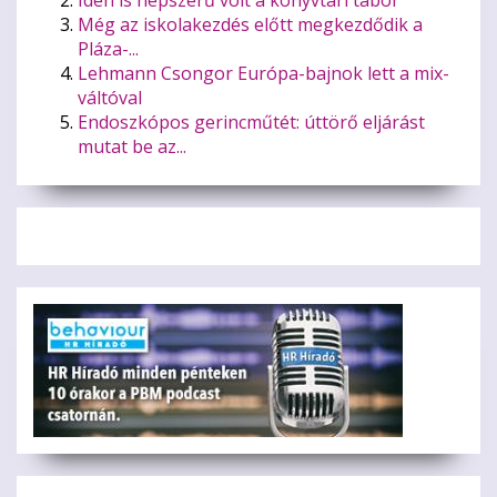
Idén is népszerű volt a könyvtári tábor
Még az iskolakezdés előtt megkezdődik a
Pláza-...
Lehmann Csongor Európa-bajnok lett a mix-
váltóval
Endoszkópos gerincműtét: úttörő eljárást
mutat be az...