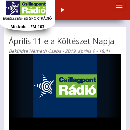
Navi
Audiolejátszó
átka
EGÉSZSÉG- ÉS SPORTRÁDIÓ
Ugrás
Miskolc - FM 103
a
tartalomra
Április 11-e a Költészet Napja
Beküldte
Németh Csaba
- 2019, április 9 - 18:41
Videolejátszó