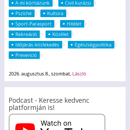
A mi kórházunk
Civil kurázsi
Psziché
Kultúra
Sport-Parasport
Hitélet
Rekreáció
Közélet
Időjárás-közlekedés
Egészségpolitika
Prevenció
2026. augusztus 8., szombat,
László
Podcast - Keresse kedvenc
platformján is!