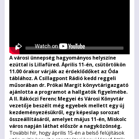
A városi ünnepség hagyományos helyszíne
ezúttal is Lillafüred. Április 11-én, csütörtökön
11.00 órakor várják az érdeklődőket az Óda
táblához. A Csillagpont Rádió kedd reggeli
műsorában dr. Prókai Margit könyvtárigazgató
ajánlotta a programot a hallgatók figyelmébe.
A II. Rákóczi Ferenc Megyei és Városi Könyvtár
vezetője beszélt még egyebek mellett egy új
kezdeményezésükről, egy képeslap sorozat
összeállításáról, amelyet május 11-én, Miskolc
város napján láthat először a nagyközönség.
További hír, hogy április 15-én a belső felújítások