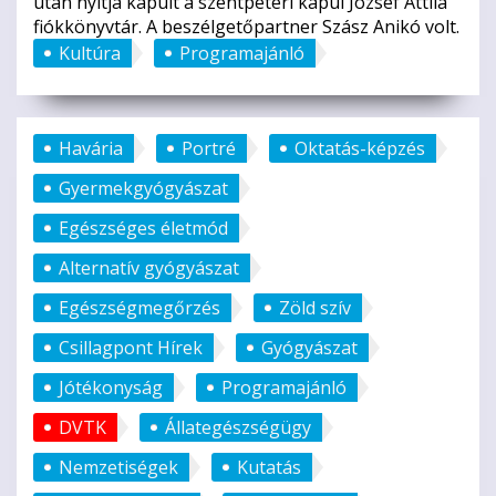
után nyitja kapuit a szentpéteri kapui József Attila
fiókkönyvtár. A beszélgetőpartner Szász Anikó volt.
Kultúra
Programajánló
Havária
Portré
Oktatás-képzés
Gyermekgyógyászat
Egészséges életmód
Alternatív gyógyászat
Egészségmegőrzés
Zöld szív
Csillagpont Hírek
Gyógyászat
Jótékonyság
Programajánló
DVTK
Állategészségügy
Nemzetiségek
Kutatás