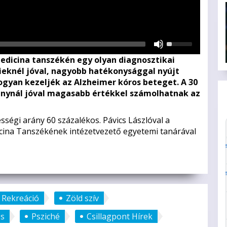
Használja
a
dicina tanszékén egy olyan diagnosztikai
Fel/Le
gieknél jóval, nagyobb hatékonysággal nyújt
nyíl
yan kezeljék az Alzheimer kóros beteget. A 30
gombokat
ánynál jóval magasabb értékkel számolhatnak az
a
hangerő
növeléséhez
sségi arány 60 százalékos. Pávics Lászlóval a
vagy
ina Tanszékének intézetvezető egyetemi tanárával
csökkentéséhez.
Rekreáció
Zöld szív
s
Psziché
Csillagpont Hírek