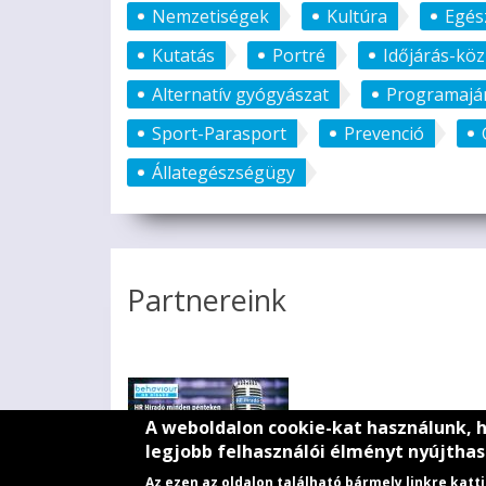
Nemzetiségek
Kultúra
Egés
Kutatás
Portré
Időjárás-kö
Alternatív gyógyászat
Programajá
Sport-Parasport
Prevenció
Állategészségügy
Partnereink
A weboldalon cookie-kat használunk, 
legjobb felhasználói élményt nyújthas
Az ezen az oldalon található bármely linkre kat