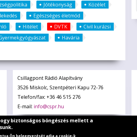
zségpolitika
Jótékonyság
Közélet
zlekedés
Egészséges életmód
nló
Hitélet
DVTK
Civil kurázsi
Gyermekgyógyászat
Havária
Csillagpont Rádió Alapítvány
3526 Miskolc, Szentpéteri Kapu 72-76
Telefon/fax: +36 46 515 276
E-mail:
info@cspr.hu
hogy biztonságos böngészés mellett a
sunk.
tintva Ön beleegyezését adja a cookie-k