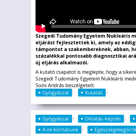
Szegedi Tudomány Egyetem Nukleáris me
eljárást fejlesztettek ki, amely az eddi
támpontot a szakembereknek, abban, hog
százalékkal pontosabb diagnosztikai ar
új eljárás alkalmazói.
A kutató csapatot is meglepte, hogy a sikere
Szegedi Tudomány Egyetem Nukleáris medic
Soós András beszélgetett.
Gyógyászat
Kutatás
Gyógyászat
Oktatás-képzés
A mi kórházunk
Egészségmegőrzé