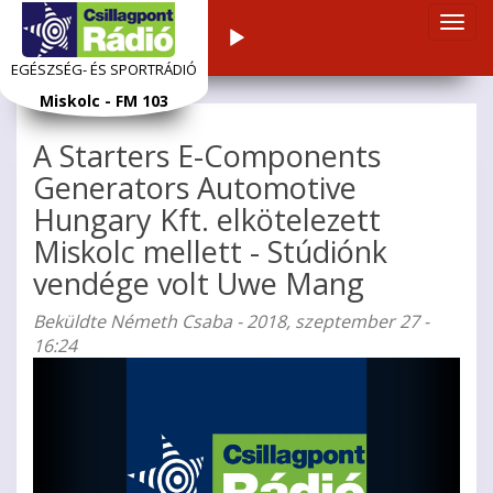
Navi
Audiolejátszó
átka
EGÉSZSÉG- ÉS SPORTRÁDIÓ
Ugrás
Miskolc - FM 103
a
tartalomra
A Starters E-Components
Generators Automotive
Hungary Kft. elkötelezett
Miskolc mellett - Stúdiónk
vendége volt Uwe Mang
Beküldte
Németh Csaba
- 2018, szeptember 27 -
16:24