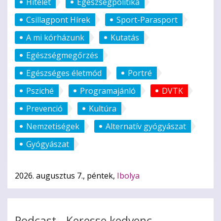
Hitélet
Egészségpolitika
Csillagpont Hírek
Sport-Parasport
A mi kórházunk
Kutatás
Egészségmegőrzés
Egészséges életmód
Portré
Psziché
Programajánló
DVTK
Prevenció
Kultúra
Nemzetiségek
Alternatív gyógyászat
Gyógyászat
2026. augusztus 7., péntek,
Ibolya
Podcast - Keresse kedvenc