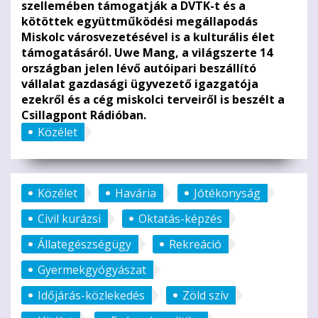
szellemében támogatják a DVTK-t és a
kötöttek együttműködési megállapodás
Miskolc városvezetésével is a kulturális élet
támogatásáról. Uwe Mang, a világszerte 14
országban jelen lévő autóipari beszállító
vállalat gazdasági ügyvezető igazgatója
ezekről és a cég miskolci terveiről is beszélt a
Csillagpont Rádióban.
Közélet
Közélet
Havária
Jótékonyság
Civil kurázsi
Oktatás-képzés
Állategészségügy
Rekreáció
Gyermekgyógyászat
Időjárás-közlekedés
Zöld szív