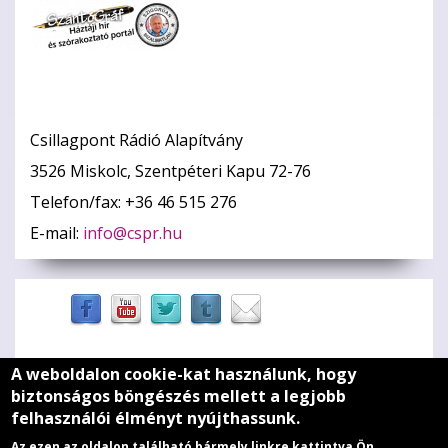
Csillagpont Rádió Alapítvány
3526 Miskolc, Szentpéteri Kapu 72-76
Telefon/fax: +36 46 515 276
E-mail:
info@cspr.hu
A weboldalon cookie-kat használunk, hogy
Zöld szív
biztonságos böngészés mellett a legjobb
felhasználói élményt nyújthassunk.
Médiaajánlat
Az ezen az oldalon található bármely linkre kattintva Ön