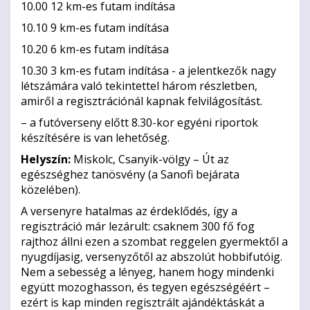
10.00 12 km-es futam indítása
10.10 9 km-es futam indítása
10.20 6 km-es futam indítása
10.30 3 km-es futam indítása - a jelentkezők nagy
létszámára való tekintettel három részletben,
amiről a regisztrációnál kapnak felvilágosítást.
– a futóverseny előtt 8.30-kor egyéni riportok
készítésére is van lehetőség.
Helyszín:
Miskolc, Csanyik-völgy – Út az
egészséghez tanösvény (a Sanofi bejárata
közelében).
A versenyre hatalmas az érdeklődés, így a
regisztráció már lezárult: csaknem 300 fő fog
rajthoz állni ezen a szombat reggelen gyermektől a
nyugdíjasig, versenyzőtől az abszolút hobbifutóig.
Nem a sebesség a lényeg, hanem hogy mindenki
együtt mozoghasson, és tegyen egészségéért –
ezért is kap minden regisztrált ajándéktáskát a