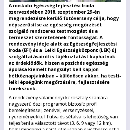
A miskolci Egészségfejlesztési Iroda
szervezésében 2018. szeptember 29-én
megrendezésre kerülő futóverseny célja, hogy
népszerűsítse az egészség megőrzését
szolgáló rendszeres testmozgást és a
természet szeretetének fontosságát. A
rendezvény ideje alatt az Egészségfejlesztési
Iroda (EFI) és a Lelki Egészségközpont (LEK) új
szolgáltatásairól is tájékoztatást kaphatnak
az érdeklődők, hiszen a pszichés egészség
ápolása kiemelt hangsúlyt kell kapjon
hétköznapjainkban – különösen akkor, ha testi-
lelki épségünk megőrzésére, fejlesztésére
törekszünk.
A rendezvény valamennyi korosztály számára
nagyszerű őszi programot biztosít: profi
bemelegítéssel, zenével, versenyzéssel,
nyereményekkel. Futva és sétálva is lehetőség van
teljesíteni a választott távot (3, 6, 9 vagy 12 km),
hogy mindenki a saját ritmusában élvezhesse ezt a