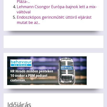
Pláza-...
Lehmann Csongor Európa-bajnok lett a mix-
váltóval
Endoszkópos gerincműtét: úttörő eljárást
mutat be az...
Időjárás