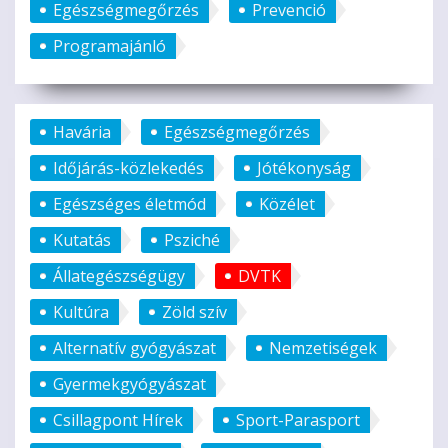
Egészségmegőrzés
Prevenció
Programajánló
Havária
Egészségmegőrzés
Időjárás-közlekedés
Jótékonyság
Egészséges életmód
Közélet
Kutatás
Psziché
Állategészségügy
DVTK
Kultúra
Zöld szív
Alternatív gyógyászat
Nemzetiségek
Gyermekgyógyászat
Csillagpont Hírek
Sport-Parasport