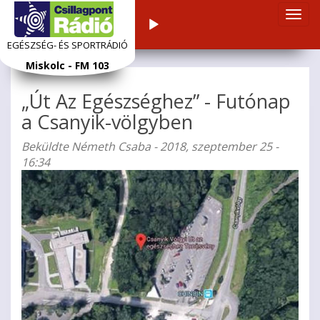
Navi
Audiolejátszó
átka
EGÉSZSÉG- ÉS SPORTRÁDIÓ
Ugrás
Miskolc - FM 103
a
tartalomra
„Út Az Egészséghez” - Futónap
a Csanyik-völgyben
Beküldte
Németh Csaba
- 2018, szeptember 25 -
16:34