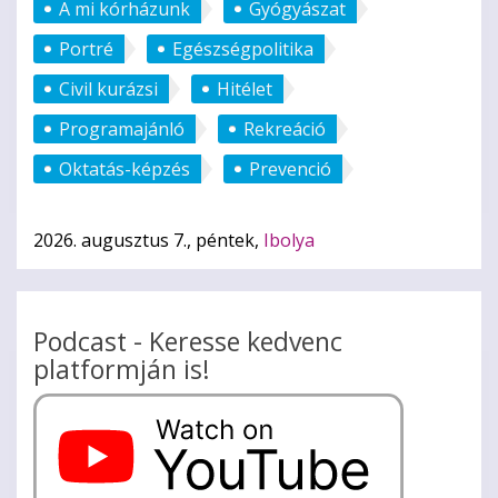
A mi kórházunk
Gyógyászat
Portré
Egészségpolitika
Civil kurázsi
Hitélet
Programajánló
Rekreáció
Oktatás-képzés
Prevenció
2026. augusztus 7., péntek,
Ibolya
Podcast - Keresse kedvenc
platformján is!