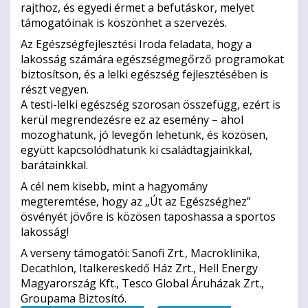
rajthoz, és egyedi érmet a befutáskor, melyet
támogatóinak is köszönhet a szervezés.
Az Egészségfejlesztési Iroda feladata, hogy a
lakosság számára egészségmegőrző programokat
biztosítson, és a lelki egészség fejlesztésében is
részt vegyen.
A testi-lelki egészség szorosan összefügg, ezért is
kerül megrendezésre ez az esemény – ahol
mozoghatunk, jó levegőn lehetünk, és közösen,
együtt kapcsolódhatunk ki családtagjainkkal,
barátainkkal.
A cél nem kisebb, mint a hagyomány
megteremtése, hogy az „Út az Egészséghez”
ösvényét jövőre is közösen taposhassa a sportos
lakosság!
A verseny támogatói: Sanofi Zrt., Macroklinika,
Decathlon, Italkereskedő Ház Zrt., Hell Energy
Magyarország Kft., Tesco Global Áruházak Zrt.,
Groupama Biztosító.