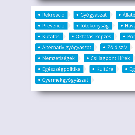
Rekreáció
Gyógyászat
Álla
Prevenció
Jótékonyság
Havá
Kutatás
Oktatás-képzés
Por
Alternatív gyógyászat
Zöld szív
Nemzetiségek
Csillagpont Hírek
Egészségpolitika
Kultúra
Eg
Gyermekgyógyászat