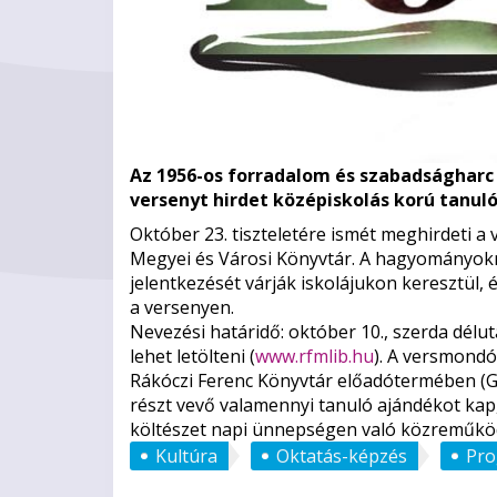
Az 1956-os forradalom és szabadságharc 
versenyt hirdet középiskolás korú tanuló
Október 23. tiszteletére ismét meghirdeti a 
Megyei és Városi Könyvtár. A hagyományok
jelentkezését várják iskolájukon keresztül, 
a versenyen.
Nevezési határidő: október 10., szerda délut
lehet letölteni (
www.rfmlib.hu
). A versmondó
Rákóczi Ferenc Könyvtár előadótermében (Gö
részt vevő valamennyi tanuló ajándékot kap, 
költészet napi ünnepségen való közreműkö
Kultúra
Oktatás-képzés
Pro