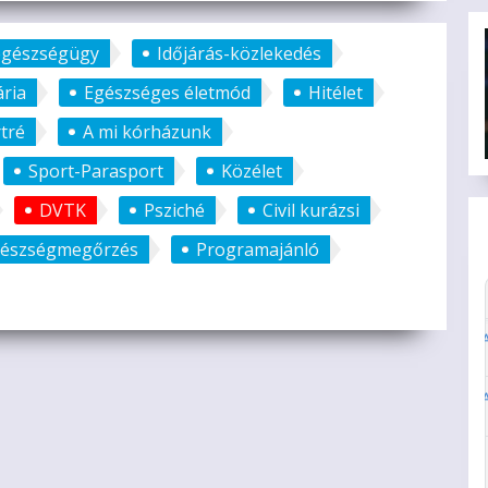
tegészségügy
Időjárás-közlekedés
ria
Egészséges életmód
Hitélet
tré
A mi kórházunk
Sport-Parasport
Közélet
DVTK
Psziché
Civil kurázsi
észségmegőrzés
Programajánló