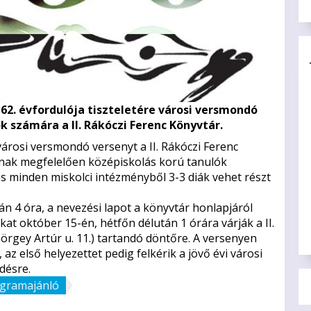
62. évfordulója tiszteletére városi versmondó
k számára a II. Rákóczi Ferenc Könyvtár.
városi versmondó versenyt a II. Rákóczi Ferenc
nak megfelelően középiskolás korú tanulók
és minden miskolci intézményből 3-3 diák vehet részt
án 4 óra, a nevezési lapot a könyvtár honlapjáról
kat október 15-én, hétfőn délután 1 órára várják a II.
rgey Artúr u. 11.) tartandó döntőre. A versenyen
az első helyezettet pedig felkérik a jövő évi városi
désre.
gramajánló