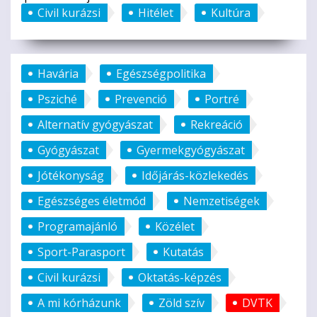
Civil kurázsi
Hitélet
Kultúra
Havária
Egészségpolitika
Psziché
Prevenció
Portré
Alternatív gyógyászat
Rekreáció
Gyógyászat
Gyermekgyógyászat
Jótékonyság
Időjárás-közlekedés
Egészséges életmód
Nemzetiségek
Programajánló
Közélet
Sport-Parasport
Kutatás
Civil kurázsi
Oktatás-képzés
A mi kórházunk
Zöld szív
DVTK