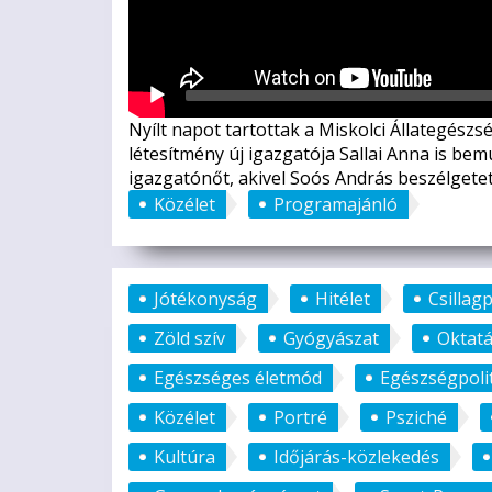
Nyílt napot tartottak a Miskolci Állategész
létesítmény új igazgatója Sallai Anna is be
igazgatónőt, akivel Soós András beszélgetet
Közélet
Programajánló
Jótékonyság
Hitélet
Csillag
Zöld szív
Gyógyászat
Oktat
Egészséges életmód
Egészségpoli
Közélet
Portré
Psziché
Kultúra
Időjárás-közlekedés