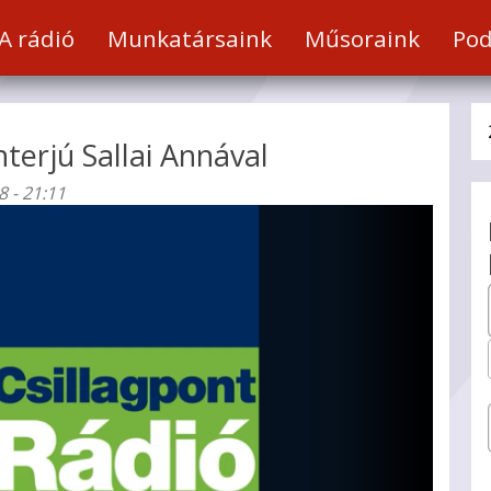
a
A rádió
Munkatársaink
Műsoraink
Pod
t
nterjú Sallai Annával
 - 21:11
hez
éséhez.