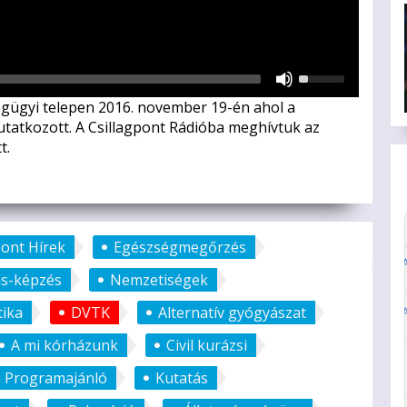
Használja
a
ségügyi telepen 2016. november 19-én ahol a
Fel/Le
mutatkozott. A Csillagpont Rádióba meghívtuk az
nyíl
t.
gombokat
a
hangerő
növeléséhez
vagy
pont Hírek
Egészségmegőrzés
csökkentéséhez.
ás-képzés
Nemzetiségek
tika
DVTK
Alternatív gyógyászat
A mi kórházunk
Civil kurázsi
Programajánló
Kutatás